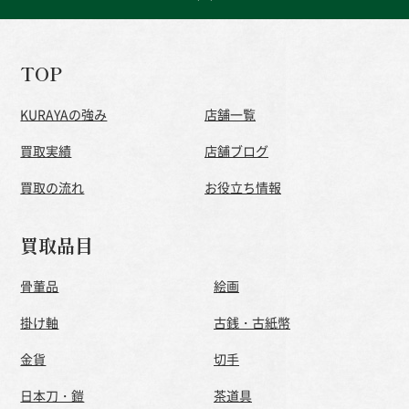
TOP
KURAYAの強み
店舗一覧
買取実績
店舗ブログ
買取の流れ
お役立ち情報
買取品目
骨董品
絵画
掛け軸
古銭・古紙幣
金貨
切手
日本刀・鎧
茶道具