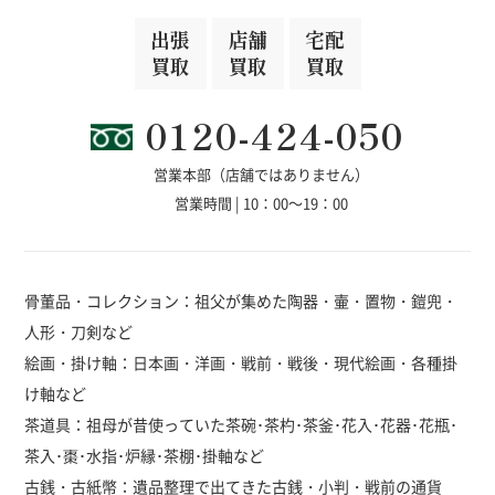
出張
店舗
宅配
買取
買取
買取
0120-424-050
営業本部（店舗ではありません）
営業時間 | 10：00～19：00
骨董品・コレクション：祖父が集めた陶器・壷・置物・鎧兜・
人形・刀剣など
絵画・掛け軸：日本画・洋画・戦前・戦後・現代絵画・各種掛
け軸など
茶道具：祖母が昔使っていた茶碗･茶杓･茶釜･花入･花器･花瓶･
茶入･棗･水指･炉縁･茶棚･掛軸など
古銭・古紙幣：遺品整理で出てきた古銭・小判・戦前の通貨