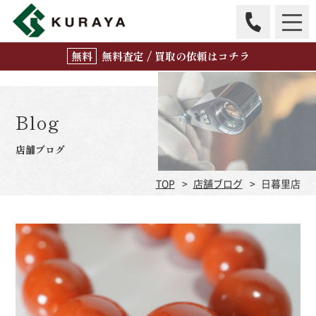
無
料
査定 / 買取の
依頼はコチラ
Blog
店舗ブログ
TOP
店舗ブログ
日暮里店