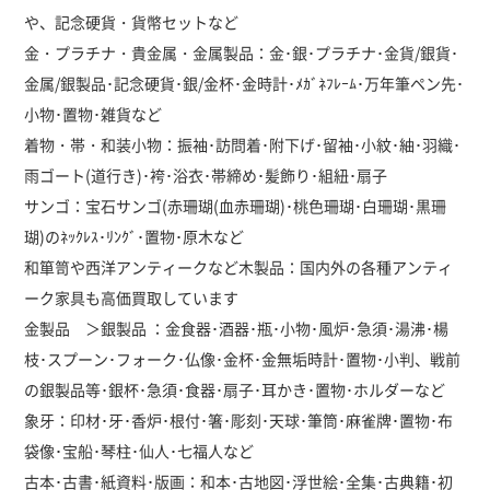
や、記念硬貨・貨幣セットなど
金・プラチナ・貴金属・金属製品：金･銀･プラチナ･金貨/銀貨･
金属/銀製品･記念硬貨･銀/金杯･金時計･ﾒｶﾞﾈﾌﾚｰﾑ･万年筆ペン先･
小物･置物･雑貨など
着物・帯・和装小物：振袖･訪問着･附下げ･留袖･小紋･紬･羽織･
雨ゴート(道行き)･袴･浴衣･帯締め･髪飾り･組紐･扇子
サンゴ：宝石サンゴ(赤珊瑚(血赤珊瑚)･桃色珊瑚･白珊瑚･黒珊
瑚)のﾈｯｸﾚｽ･ﾘﾝｸﾞ･置物･原木など
和箪笥や西洋アンティークなど木製品：国内外の各種アンティ
ーク家具も高価買取しています
金製品 ＞銀製品 ：金食器･酒器･瓶･小物･風炉･急須･湯沸･楊
枝･スプーン･フォーク･仏像･金杯･金無垢時計･置物･小判、戦前
の銀製品等･銀杯･急須･食器･扇子･耳かき･置物･ホルダーなど
象牙：印材･牙･香炉･根付･箸･彫刻･天球･筆筒･麻雀牌･置物･布
袋像･宝船･琴柱･仙人･七福人など
古本･古書･紙資料･版画：和本･古地図･浮世絵･全集･古典籍･初