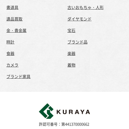
書道具
古いおもちゃ・人形
遺品買取
ダイヤモンド
金・貴金属
宝石
時計
ブランド品
食器
楽器
カメラ
着物
ブランド家具
許認可番号：第441370000662