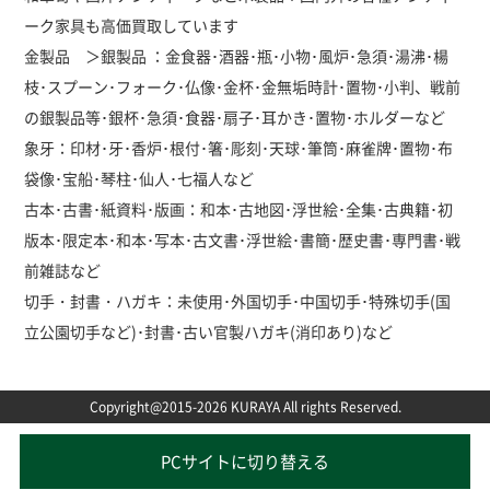
ーク家具も高価買取しています
金製品 ＞銀製品 ：金食器･酒器･瓶･小物･風炉･急須･湯沸･楊
枝･スプーン･フォーク･仏像･金杯･金無垢時計･置物･小判、戦前
の銀製品等･銀杯･急須･食器･扇子･耳かき･置物･ホルダーなど
象牙：印材･牙･香炉･根付･箸･彫刻･天球･筆筒･麻雀牌･置物･布
袋像･宝船･琴柱･仙人･七福人など
古本･古書･紙資料･版画：和本･古地図･浮世絵･全集･古典籍･初
版本･限定本･和本･写本･古文書･浮世絵･書簡･歴史書･専門書･戦
前雑誌など
切手・封書・ハガキ：未使用･外国切手･中国切手･特殊切手(国
立公園切手など)･封書･古い官製ハガキ(消印あり)など
Copyright@2015-2026 KURAYA All rights Reserved.
PCサイトに切り替える