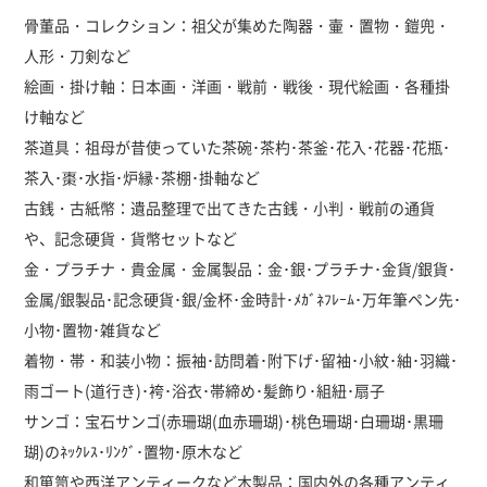
骨董品・コレクション：祖父が集めた陶器・壷・置物・鎧兜・
人形・刀剣など
絵画・掛け軸：日本画・洋画・戦前・戦後・現代絵画・各種掛
け軸など
茶道具：祖母が昔使っていた茶碗･茶杓･茶釜･花入･花器･花瓶･
茶入･棗･水指･炉縁･茶棚･掛軸など
古銭・古紙幣：遺品整理で出てきた古銭・小判・戦前の通貨
や、記念硬貨・貨幣セットなど
金・プラチナ・貴金属・金属製品：金･銀･プラチナ･金貨/銀貨･
金属/銀製品･記念硬貨･銀/金杯･金時計･ﾒｶﾞﾈﾌﾚｰﾑ･万年筆ペン先･
小物･置物･雑貨など
着物・帯・和装小物：振袖･訪問着･附下げ･留袖･小紋･紬･羽織･
雨ゴート(道行き)･袴･浴衣･帯締め･髪飾り･組紐･扇子
サンゴ：宝石サンゴ(赤珊瑚(血赤珊瑚)･桃色珊瑚･白珊瑚･黒珊
瑚)のﾈｯｸﾚｽ･ﾘﾝｸﾞ･置物･原木など
和箪笥や西洋アンティークなど木製品：国内外の各種アンティ