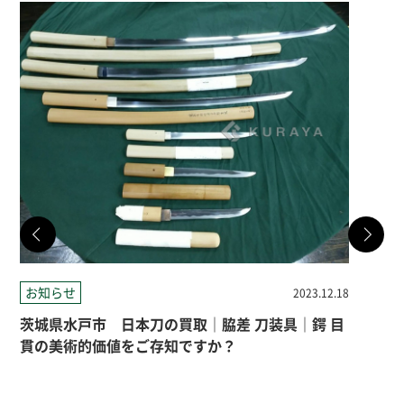
お知らせ
お
2023.12.18
茨城県水戸市 日本刀の買取｜脇差 刀装具｜鍔 目
茨
貫の美術的価値をご存知ですか？
験