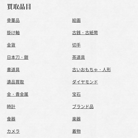
買取品目
骨董品
絵画
掛け軸
古銭・古紙幣
金貨
切手
日本刀・鎧
茶道具
書道具
古いおもちゃ・人形
遺品買取
ダイヤモンド
金・貴金属
宝石
時計
ブランド品
食器
楽器
カメラ
着物