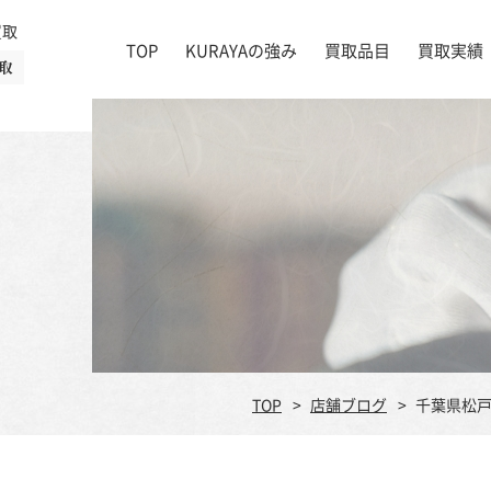
買取
TOP
KURAYAの強み
買取品目
買取実績
取
絵画
店舗一覧
掛け軸
茶道具
書道具
宝石
時計
着物
ブランド家具
TOP
店舗ブログ
千葉県松戸