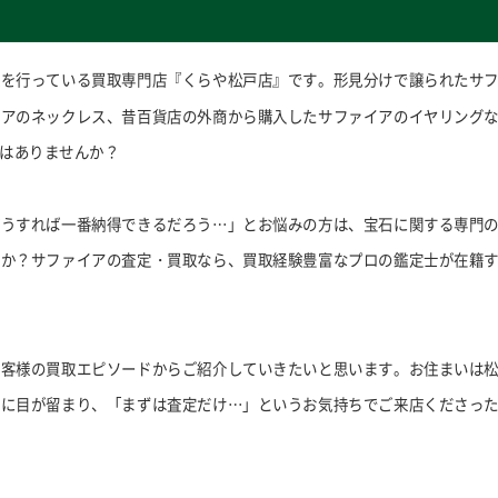
取を行っている買取専門店『くらや松戸店』です。形見分けで譲られたサ
イアのネックレス、昔百貨店の外商から購入したサファイアのイヤリング
はありませんか？
どうすれば一番納得できるだろう…」とお悩みの方は、宝石に関する専門
んか？サファイアの査定・買取なら、買取経験豊富なプロの鑑定士が在籍
お客様の買取エピソードからご紹介していきたいと思います。お住まいは
さに目が留まり、「まずは査定だけ…」というお気持ちでご来店くださっ