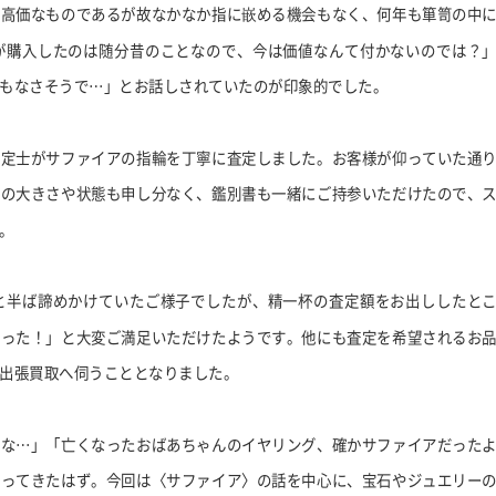
、高価なものであるが故なかなか指に嵌める機会もなく、何年も箪笥の中
が購入したのは随分昔のことなので、今は価値なんて付かないのでは？
もなさそうで…」とお話しされていたのが印象的でした。
鑑定士がサファイアの指輪を丁寧に査定しました。お客様が仰っていた通
アの大きさや状態も申し分なく、鑑別書も一緒にご持参いただけたので、
。
と半ば諦めかけていたご様子でしたが、精一杯の査定額をお出ししたと
かった！」と大変ご満足いただけたようです。他にも査定を希望されるお
出張買取へ伺うこととなりました。
たな…」「亡くなったおばあちゃんのイヤリング、確かサファイアだった
なってきたはず。今回は〈サファイア〉の話を中心に、宝石やジュエリー