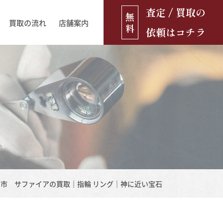
査定 / 買取の
無
買取の流れ
店舗案内
料
依頼はコチラ
店舗ブログ
古銭・古紙幣
お役立ち情報
金貨
古いおもちゃ・人形
遺品買取
ブランド品
食器
市 サファイアの買取｜指輪 リング｜神に近い宝石