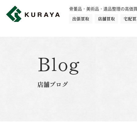
骨董品・美術品・遺品整理の高価
出張買取
店舗買取
宅配買
買取品目一覧
骨董品
切手
日本刀・鎧
Blog
ダイヤモンド
金・貴金属
店舗ブログ
楽器
カメラ