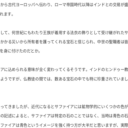
洋から古代ヨーロッパへ伝わり、ローマ帝国時代以降はインドとの交易が
れます。
として、何世紀にもわたり王族が着用する法衣の飾りとして受け継がれた
りかかる災いから所有者を護ってくれる宝石と信じられ、中世の聖職者は
を身に付けたのだとか。
イアに込められる意味が全く変わってくるそうです。インドのヒンドゥー
たようですが、仏教徒の間では、数ある宝石の中でも特に珍重されていま
語ってきましたが、近代になるとサファイアには鉱物学的にいくつかの色
書の記述によると、サファイアは特定の石のことではなく、当時は青色の
サファイアは青色というイメージを強く持つ方が大半だと思いますが、実