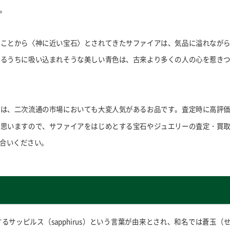
。
ることから〈神に近い宝石〉とされてきたサファイアは、気品に溢れなが
いるうちに吸い込まれそうな美しい青色は、古来より多くの人の心を惹き
グは、二次流通の市場においても大変人気があるお品です。査定時に高評
と思いますので、サファイアをはじめとする宝石やジュエリーの査定・買
合いください。
サッピルス（sapphirus）という言葉が由来とされ、和名では蒼玉（