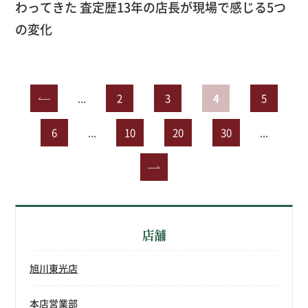
わってきた 査定歴13年の店長が現場で感じる5つ
の変化
«
...
2
3
4
5
6
...
10
20
30
...
»
店舗
旭川東光店
本店営業部