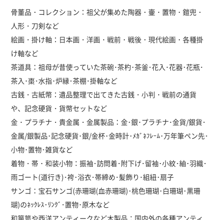
骨董品・コレクション：祖父が集めた陶器・壷・置物・鎧兜・
人形・刀剣など
絵画・掛け軸：日本画・洋画・戦前・戦後・現代絵画・各種掛
け軸など
茶道具：祖母が昔使っていた茶碗･茶杓･茶釜･花入･花器･花瓶･
茶入･棗･水指･炉縁･茶棚･掛軸など
古銭・古紙幣：遺品整理で出てきた古銭・小判・戦前の通貨
や、記念硬貨・貨幣セットなど
金・プラチナ・貴金属・金属製品：金･銀･プラチナ･金貨/銀貨･
金属/銀製品･記念硬貨･銀/金杯･金時計･ﾒｶﾞﾈﾌﾚｰﾑ･万年筆ペン先･
小物･置物･雑貨など
着物・帯・和装小物：振袖･訪問着･附下げ･留袖･小紋･紬･羽織･
雨ゴート(道行き)･袴･浴衣･帯締め･髪飾り･組紐･扇子
サンゴ：宝石サンゴ(赤珊瑚(血赤珊瑚)･桃色珊瑚･白珊瑚･黒珊
瑚)のﾈｯｸﾚｽ･ﾘﾝｸﾞ･置物･原木など
和箪笥や西洋アンティークなど木製品：国内外の各種アンティ