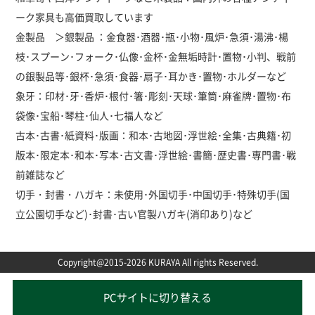
ーク家具も高価買取しています
金製品 ＞銀製品 ：金食器･酒器･瓶･小物･風炉･急須･湯沸･楊
枝･スプーン･フォーク･仏像･金杯･金無垢時計･置物･小判、戦前
の銀製品等･銀杯･急須･食器･扇子･耳かき･置物･ホルダーなど
象牙：印材･牙･香炉･根付･箸･彫刻･天球･筆筒･麻雀牌･置物･布
袋像･宝船･琴柱･仙人･七福人など
古本･古書･紙資料･版画：和本･古地図･浮世絵･全集･古典籍･初
版本･限定本･和本･写本･古文書･浮世絵･書簡･歴史書･専門書･戦
前雑誌など
切手・封書・ハガキ：未使用･外国切手･中国切手･特殊切手(国
立公園切手など)･封書･古い官製ハガキ(消印あり)など
Copyright@2015-2026 KURAYA All rights Reserved.
PCサイトに切り替える