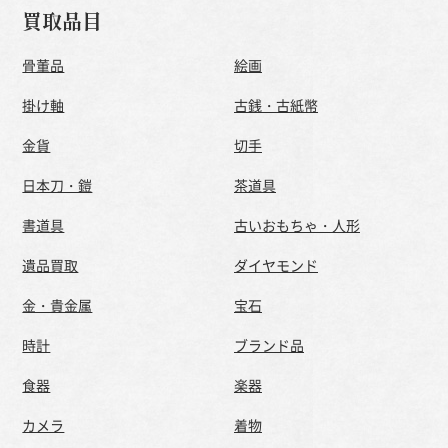
買取品目
骨董品
絵画
掛け軸
古銭・古紙幣
金貨
切手
日本刀・鎧
茶道具
書道具
古いおもちゃ・人形
遺品買取
ダイヤモンド
金・貴金属
宝石
時計
ブランド品
食器
楽器
カメラ
着物