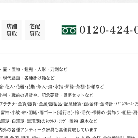
店舗
宅配
0120-424-
買取
買取
・壷・置物・鎧兜・人形・刀剣など
・現代絵画・各種掛け軸など
･花入･花器･花瓶･茶入･棗･水指･炉縁･茶棚･掛軸など
小判・戦前の通貨や、記念硬貨・貨幣セットなど
チナ･金貨/銀貨･金属/銀製品･記念硬貨･銀/金杯･金時計･ﾒｶﾞﾈﾌﾚｰﾑ
袖･小紋･紬･羽織･雨ゴート(道行き)･袴･浴衣･帯締め･髪飾り･組紐･扇
･白珊瑚･黒珊瑚)のﾈｯｸﾚｽ･ﾘﾝｸﾞ･置物･原木など
内外の各種アンティーク家具も高価買取しています