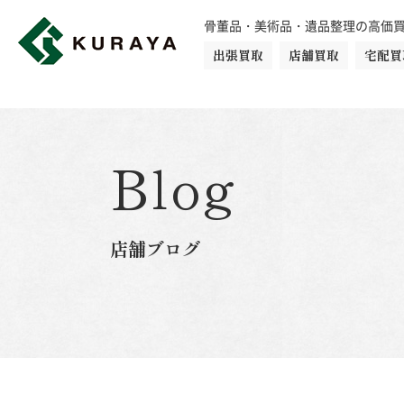
骨董品・美術品・遺品整理の高価
出張買取
店舗買取
宅配買
買取品目一覧
骨董品
切手
日本刀・鎧
Blog
ダイヤモンド
金・貴金属
店舗ブログ
楽器
カメラ