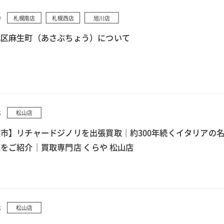
9
札幌南店
札幌西店
旭川店
北区麻生町（あさぶちょう）について
8
松山店
市】リチャードジノリを出張買取｜約300年続くイタリアの
をご紹介｜買取専門店 くらや 松山店
8
松山店