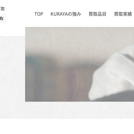
買取
TOP
KURAYAの強み
買取品目
買取実績
取
絵画
店舗一覧
掛け軸
茶道具
書道具
宝石
時計
着物
ブランド家具