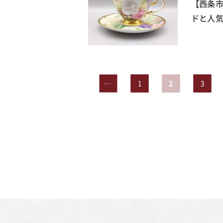
【西条市
ドと人気
«
1
2
3