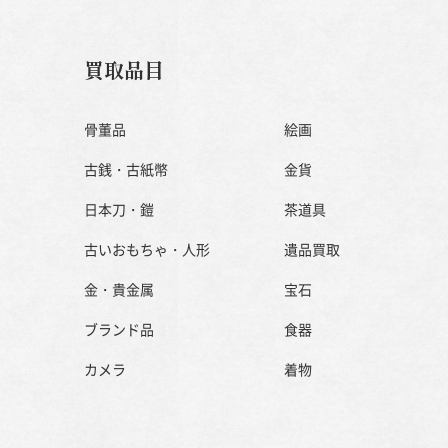
買取品目
骨董品
絵画
古銭・古紙幣
金貨
日本刀・鎧
茶道具
古いおもちゃ・人形
遺品買取
金・貴金属
宝石
ブランド品
食器
カメラ
着物