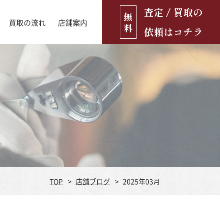
査定 / 買取の
無
買取の流れ
店舗案内
料
依頼はコチラ
店舗ブログ
古銭・古紙幣
お役立ち情報
金貨
古いおもちゃ・人形
遺品買取
ブランド品
食器
TOP
店舗ブログ
2025年03月