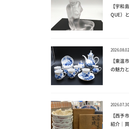
【宇和島
QUE）
2026.08.0
【東温
の魅力と
2026.07.3
【西予
紹介｜買