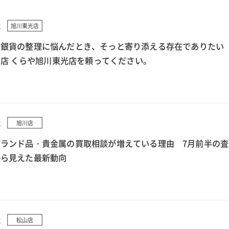
2
旭川東光店
で銀貨の整理に悩んだとき、そっと寄り添える存在でありたい
店 くらや旭川東光店を頼ってください。
2
旭川店
ランド品・貴金属の買取相談が増えている理由 7月前半の査
から見えた最新動向
2
松山店