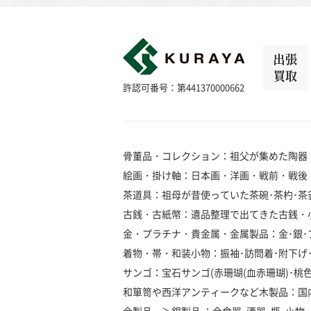
出張
買取
許認可番号：第441370000662
骨董品・コレクション：祖父が集めた陶器
絵画・掛け軸：日本画・洋画・戦前・戦後
茶道具：祖母が昔使っていた茶碗･茶杓･茶釜
古銭・古紙幣：遺品整理で出てきた古銭・
金・プラチナ・貴金属・金属製品：金･銀･プラ
着物・帯・和装小物：振袖･訪問着･附下げ･留
サンゴ：宝石サンゴ(赤珊瑚(血赤珊瑚)･桃色珊瑚
和箪笥や西洋アンティークなど木製品：国