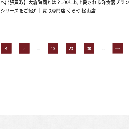
へ出張買取】大倉陶園とは？100年以上愛される洋食器ブラ
シリーズをご紹介｜買取専門店 くらや 松山店
4
5
...
10
20
30
...
»