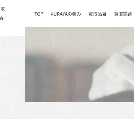
買取
TOP
KURAYAの強み
買取品目
買取実績
取
絵画
店舗一覧
掛け軸
茶道具
書道具
宝石
時計
着物
ブランド家具