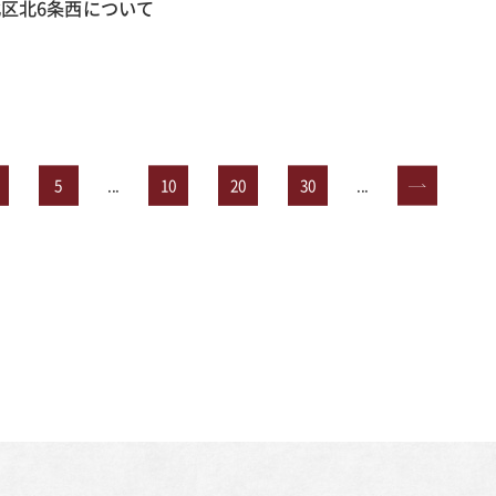
区北6条西について
5
...
10
20
30
...
»