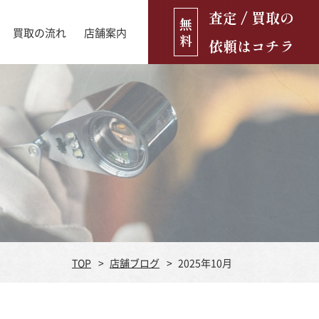
査定 / 買取の
無
買取の流れ
店舗案内
料
依頼はコチラ
店舗ブログ
古銭・古紙幣
お役立ち情報
金貨
古いおもちゃ・人形
遺品買取
ブランド品
食器
TOP
店舗ブログ
2025年10月