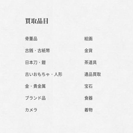
買取品目
骨董品
絵画
古銭・古紙幣
金貨
日本刀・鎧
茶道具
古いおもちゃ・人形
遺品買取
金・貴金属
宝石
ブランド品
食器
カメラ
着物