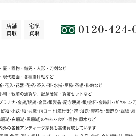
店舗
宅配
0120-424-
買取
買取
・壷・置物・鎧兜・人形・刀剣など
・現代絵画・各種掛け軸など
･花入･花器･花瓶･茶入･棗･水指･炉縁･茶棚･掛軸など
小判・戦前の通貨や、記念硬貨・貨幣セットなど
チナ･金貨/銀貨･金属/銀製品･記念硬貨･銀/金杯･金時計･ﾒｶﾞﾈﾌﾚｰﾑ
袖･小紋･紬･羽織･雨ゴート(道行き)･袴･浴衣･帯締め･髪飾り･組紐･扇
･白珊瑚･黒珊瑚)のﾈｯｸﾚｽ･ﾘﾝｸﾞ･置物･原木など
内外の各種アンティーク家具も高価買取しています