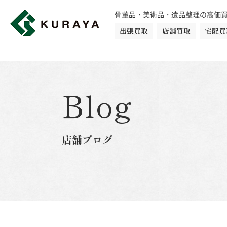
骨董品・美術品・遺品整理の高価
出張買取
店舗買取
宅配買
買取品目一覧
骨董品
切手
日本刀・鎧
Blog
ダイヤモンド
金・貴金属
店舗ブログ
楽器
カメラ