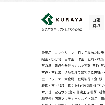
出張
買取
許認可番号：第441370000662
骨董品・コレクション：祖父が集めた陶器
絵画・掛け軸：日本画・洋画・戦前・戦後
茶道具：祖母が昔使っていた茶碗･茶杓･茶釜
古銭・古紙幣：遺品整理で出てきた古銭・
金・プラチナ・貴金属・金属製品：金･銀･プラ
着物・帯・和装小物：振袖･訪問着･附下げ･留
サンゴ：宝石サンゴ(赤珊瑚(血赤珊瑚)･桃色珊瑚
和箪笥や西洋アンティークなど木製品：国