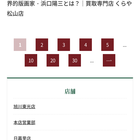
界的版画家・浜口陽三とは？｜買取専門店 くらや
松山店
1
2
3
4
5
...
10
20
30
...
»
店舗
旭川東光店
本店営業部
日暮里店