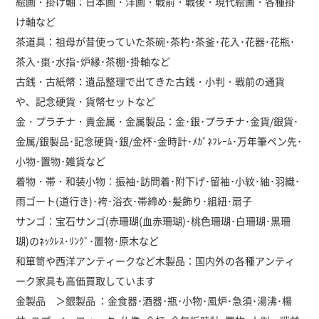
絵画・掛け軸：日本画・洋画・戦前・戦後・現代絵画・各種掛
け軸など
茶道具：祖母が昔使っていた茶碗･茶杓･茶釜･花入･花器･花瓶･
茶入･棗･水指･炉縁･茶棚･掛軸など
古銭・古紙幣：遺品整理で出てきた古銭・小判・戦前の通貨
や、記念硬貨・貨幣セットなど
金・プラチナ・貴金属・金属製品：金･銀･プラチナ･金貨/銀貨･
金属/銀製品･記念硬貨･銀/金杯･金時計･ﾒｶﾞﾈﾌﾚｰﾑ･万年筆ペン先･
小物･置物･雑貨など
着物・帯・和装小物：振袖･訪問着･附下げ･留袖･小紋･紬･羽織･
雨ゴート(道行き)･袴･浴衣･帯締め･髪飾り･組紐･扇子
サンゴ：宝石サンゴ(赤珊瑚(血赤珊瑚)･桃色珊瑚･白珊瑚･黒珊
瑚)のﾈｯｸﾚｽ･ﾘﾝｸﾞ･置物･原木など
和箪笥や西洋アンティークなど木製品：国内外の各種アンティ
ーク家具も高価買取しています
金製品 ＞銀製品 ：金食器･酒器･瓶･小物･風炉･急須･湯沸･楊