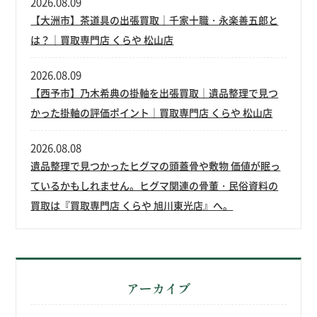
2026.08.09
【大洲市】茶道具の出張買取｜千家十職・永楽善五郎と
は？｜買取専門店 くらや 松山店
2026.08.09
【西予市】乃木希典の掛軸を出張買取｜遺品整理で見つ
かった掛軸の評価ポイント｜買取専門店 くらや 松山店
2026.08.08
遺品整理で見つかったヒグマの頭蓋骨や敷物 価値が眠っ
ているかもしれません。ヒグマ関連の骨董・民俗資料の
買取は『買取専門店 くらや 旭川東光店』へ。
アーカイブ