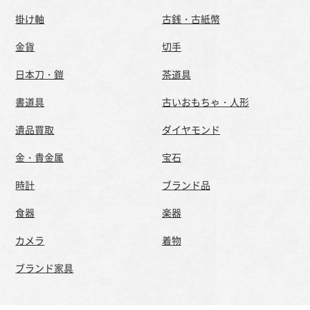
掛け軸
古銭・古紙幣
金貨
切手
日本刀・鎧
茶道具
書道具
古いおもちゃ・人形
遺品買取
ダイヤモンド
金・貴金属
宝石
時計
ブランド品
食器
楽器
カメラ
着物
ブランド家具