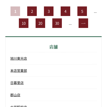
1
2
3
4
5
...
10
20
30
...
»
店舗
旭川東光店
本店営業部
日暮里店
郡山店