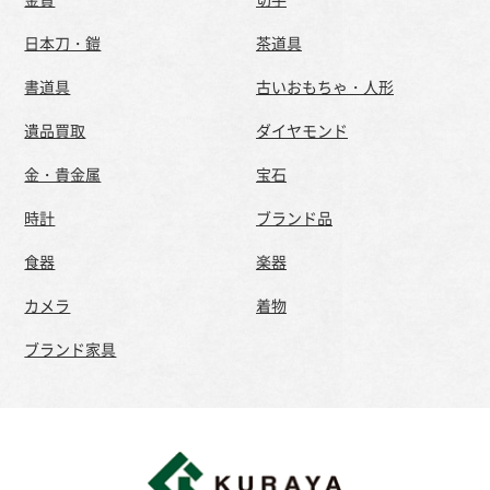
日本刀・鎧
茶道具
書道具
古いおもちゃ・人形
遺品買取
ダイヤモンド
金・貴金属
宝石
時計
ブランド品
食器
楽器
カメラ
着物
ブランド家具