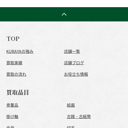
TOP
KURAYAの強み
店舗一覧
買取実績
店舗ブログ
買取の流れ
お役立ち情報
買取品目
骨董品
絵画
掛け軸
古銭・古紙幣
金貨
切手