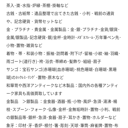
茶入･棗･水指･炉縁･茶棚･掛軸など
古銭・古紙幣：遺品整理で出てきた古銭・小判・戦前の通貨
や、記念硬貨・貨幣セットなど
金・プラチナ・貴金属・金属製品：金･銀･プラチナ･金貨/銀貨･
金属/銀製品･記念硬貨･銀/金杯･金時計･ﾒｶﾞﾈﾌﾚｰﾑ･万年筆ペン先･
小物･置物･雑貨など
着物・帯・和装小物：振袖･訪問着･附下げ･留袖･小紋･紬･羽織･
雨ゴート(道行き)･袴･浴衣･帯締め･髪飾り･組紐･扇子
サンゴ：宝石サンゴ(赤珊瑚(血赤珊瑚)･桃色珊瑚･白珊瑚･黒珊
瑚)のﾈｯｸﾚｽ･ﾘﾝｸﾞ･置物･原木など
和箪笥や西洋アンティークなど木製品：国内外の各種アンティ
ーク家具も高価買取しています
金製品 ＞銀製品 ：金食器･酒器･瓶･小物･風炉･急須･湯沸･楊
枝･スプーン･フォーク･仏像･金杯･金無垢時計･置物･小判、戦前
の銀製品等･銀杯･急須･食器･扇子･耳かき･置物･ホルダーなど
象牙：印材･牙･香炉･根付･箸･彫刻･天球･筆筒･麻雀牌･置物･布