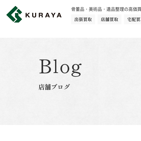
骨董品・美術品・遺品整理の高価
出張買取
店舗買取
宅配買
買取品目一覧
骨董品
切手
日本刀・鎧
Blog
ダイヤモンド
金・貴金属
店舗ブログ
楽器
カメラ