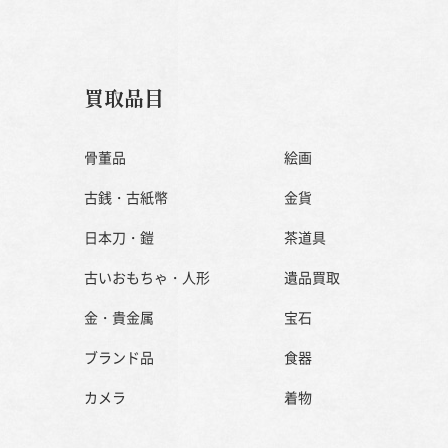
買取品目
骨董品
絵画
古銭・古紙幣
金貨
日本刀・鎧
茶道具
古いおもちゃ・人形
遺品買取
金・貴金属
宝石
ブランド品
食器
カメラ
着物