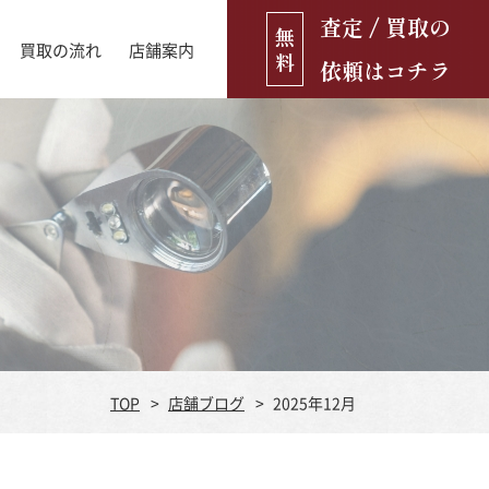
査定 / 買取の
無
買取の流れ
店舗案内
料
依頼はコチラ
店舗ブログ
古銭・古紙幣
お役立ち情報
金貨
古いおもちゃ・人形
遺品買取
ブランド品
食器
TOP
店舗ブログ
2025年12月