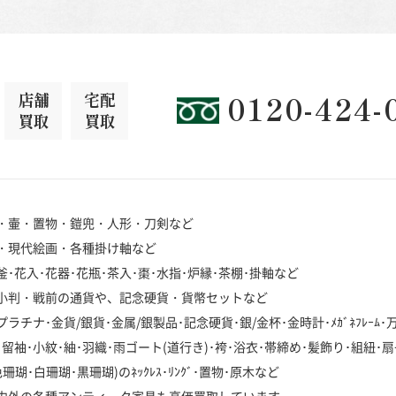
店舗
宅配
0120-424-
買取
買取
・壷・置物・鎧兜・人形・刀剣など
・現代絵画・各種掛け軸など
･花入･花器･花瓶･茶入･棗･水指･炉縁･茶棚･掛軸など
小判・戦前の通貨や、記念硬貨・貨幣セットなど
チナ･金貨/銀貨･金属/銀製品･記念硬貨･銀/金杯･金時計･ﾒｶﾞﾈﾌﾚｰﾑ
袖･小紋･紬･羽織･雨ゴート(道行き)･袴･浴衣･帯締め･髪飾り･組紐･扇
･白珊瑚･黒珊瑚)のﾈｯｸﾚｽ･ﾘﾝｸﾞ･置物･原木など