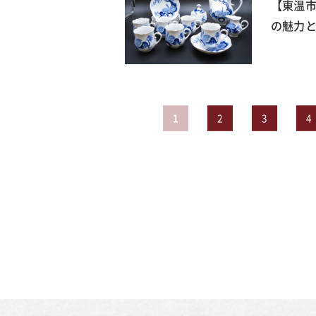
【東温
の魅力と
1
2
3
4