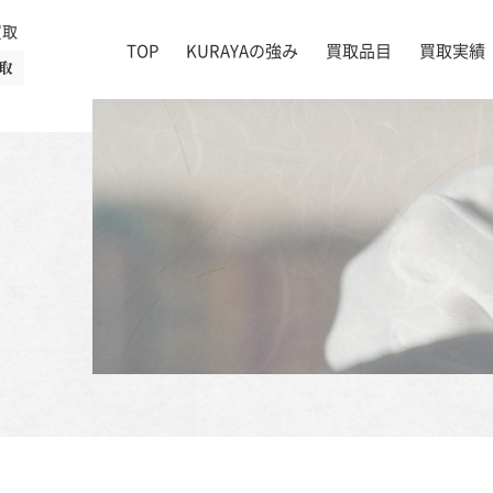
買取
TOP
KURAYAの強み
買取品目
買取実績
取
絵画
店舗一覧
掛け軸
茶道具
書道具
宝石
時計
着物
ブランド家具