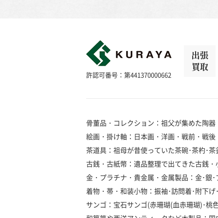
出張
買取
許認可番号：第441370000662
骨董品・コレクション：祖父が集めた陶器
絵画・掛け軸：日本画・洋画・戦前・戦後
茶道具：祖母が昔使っていた茶碗･茶杓･茶釜
古銭・古紙幣：遺品整理で出てきた古銭・
金・プラチナ・貴金属・金属製品：金･銀･プラ
着物・帯・和装小物：振袖･訪問着･附下げ･留
サンゴ：宝石サンゴ(赤珊瑚(血赤珊瑚)･桃色珊瑚