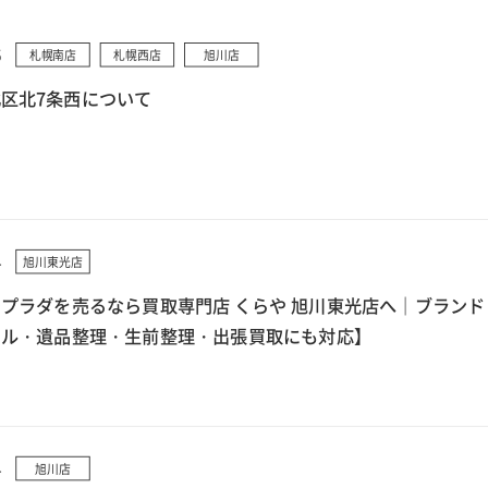
5
札幌南店
札幌西店
旭川店
区北7条西について
4
旭川東光店
プラダを売るなら買取専門店 くらや 旭川東光店へ｜ブランド
クル・遺品整理・生前整理・出張買取にも対応】
4
旭川店