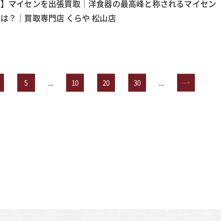
市】マイセンを出張買取｜洋食器の最高峰と称されるマイセン
は？｜買取専門店 くらや 松山店
5
...
10
20
30
...
»