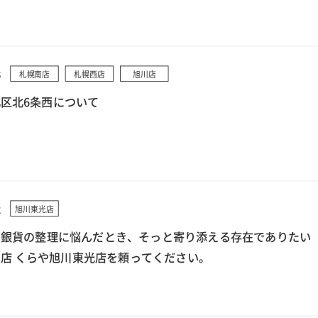
3
札幌南店
札幌西店
旭川店
区北6条西について
2
旭川東光店
で銀貨の整理に悩んだとき、そっと寄り添える存在でありたい
店 くらや旭川東光店を頼ってください。