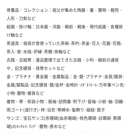
骨董品・コレクション：祖父が集めた陶器・壷・置物・鎧兜・
人形・刀剣など
絵画・掛け軸：日本画・洋画・戦前・戦後・現代絵画・各種掛
け軸など
茶道具：祖母が昔使っていた茶碗･茶杓･茶釜･花入･花器･花瓶･
茶入･棗･水指･炉縁･茶棚･掛軸など
古銭・古紙幣：遺品整理で出てきた古銭・小判・戦前の通貨
や、記念硬貨・貨幣セットなど
金・プラチナ・貴金属・金属製品：金･銀･プラチナ･金貨/銀貨･
金属/銀製品･記念硬貨･銀/金杯･金時計･ﾒｶﾞﾈﾌﾚｰﾑ･万年筆ペン先･
小物･置物･雑貨など
着物・帯・和装小物：振袖･訪問着･附下げ･留袖･小紋･紬･羽織･
雨ゴート(道行き)･袴･浴衣･帯締め･髪飾り･組紐･扇子
サンゴ：宝石サンゴ(赤珊瑚(血赤珊瑚)･桃色珊瑚･白珊瑚･黒珊
瑚)のﾈｯｸﾚｽ･ﾘﾝｸﾞ･置物･原木など