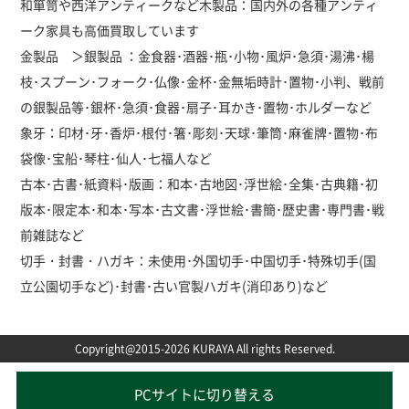
和箪笥や西洋アンティークなど木製品：国内外の各種アンティ
ーク家具も高価買取しています
金製品 ＞銀製品 ：金食器･酒器･瓶･小物･風炉･急須･湯沸･楊
枝･スプーン･フォーク･仏像･金杯･金無垢時計･置物･小判、戦前
の銀製品等･銀杯･急須･食器･扇子･耳かき･置物･ホルダーなど
象牙：印材･牙･香炉･根付･箸･彫刻･天球･筆筒･麻雀牌･置物･布
袋像･宝船･琴柱･仙人･七福人など
古本･古書･紙資料･版画：和本･古地図･浮世絵･全集･古典籍･初
版本･限定本･和本･写本･古文書･浮世絵･書簡･歴史書･専門書･戦
前雑誌など
切手・封書・ハガキ：未使用･外国切手･中国切手･特殊切手(国
立公園切手など)･封書･古い官製ハガキ(消印あり)など
Copyright@2015-2026 KURAYA All rights Reserved.
PCサイトに切り替える