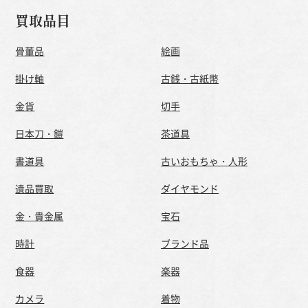
買取品目
骨董品
絵画
掛け軸
古銭・古紙幣
金貨
切手
日本刀・鎧
茶道具
書道具
古いおもちゃ・人形
遺品買取
ダイヤモンド
金・貴金属
宝石
時計
ブランド品
食器
楽器
カメラ
着物