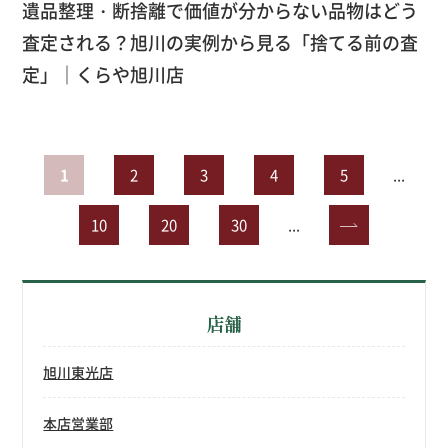
遺品整理・断捨離で価値が分からない品物はどう
査定される？旭川の実例から見る「捨てる前の査
定」｜くらや旭川店
1
2
3
4
5
...
10
20
30
...
»
店舗
旭川東光店
本店営業部