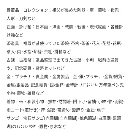
骨董品・コレクション：祖父が集めた陶器・壷・置物・鎧兜・
人形・刀剣など
絵画・掛け軸：日本画・洋画・戦前・戦後・現代絵画・各種掛
け軸など
茶道具：祖母が昔使っていた茶碗･茶杓･茶釜･花入･花器･花瓶･
茶入･棗･水指･炉縁･茶棚･掛軸など
古銭・古紙幣：遺品整理で出てきた古銭・小判・戦前の通貨
や、記念硬貨・貨幣セットなど
金・プラチナ・貴金属・金属製品：金･銀･プラチナ･金貨/銀貨･
金属/銀製品･記念硬貨･銀/金杯･金時計･ﾒｶﾞﾈﾌﾚｰﾑ･万年筆ペン先･
小物･置物･雑貨など
着物・帯・和装小物：振袖･訪問着･附下げ･留袖･小紋･紬･羽織･
雨ゴート(道行き)･袴･浴衣･帯締め･髪飾り･組紐･扇子
サンゴ：宝石サンゴ(赤珊瑚(血赤珊瑚)･桃色珊瑚･白珊瑚･黒珊
瑚)のﾈｯｸﾚｽ･ﾘﾝｸﾞ･置物･原木など