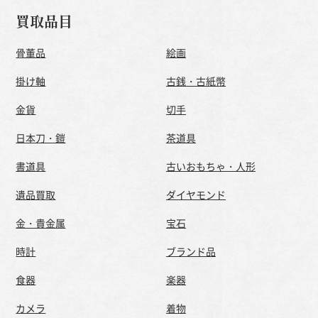
買取品目
骨董品
絵画
掛け軸
古銭・古紙幣
金貨
切手
日本刀・鎧
茶道具
書道具
古いおもちゃ・人形
遺品買取
ダイヤモンド
金・貴金属
宝石
時計
ブランド品
食器
楽器
カメラ
着物