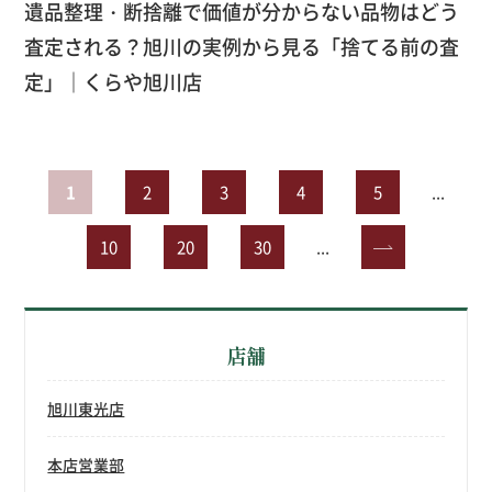
遺品整理・断捨離で価値が分からない品物はどう
査定される？旭川の実例から見る「捨てる前の査
定」｜くらや旭川店
1
2
3
4
5
...
10
20
30
...
»
店舗
旭川東光店
本店営業部