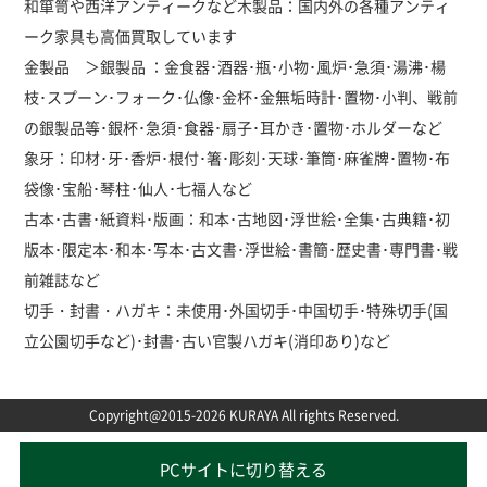
和箪笥や西洋アンティークなど木製品：国内外の各種アンティ
ーク家具も高価買取しています
金製品 ＞銀製品 ：金食器･酒器･瓶･小物･風炉･急須･湯沸･楊
枝･スプーン･フォーク･仏像･金杯･金無垢時計･置物･小判、戦前
の銀製品等･銀杯･急須･食器･扇子･耳かき･置物･ホルダーなど
象牙：印材･牙･香炉･根付･箸･彫刻･天球･筆筒･麻雀牌･置物･布
袋像･宝船･琴柱･仙人･七福人など
古本･古書･紙資料･版画：和本･古地図･浮世絵･全集･古典籍･初
版本･限定本･和本･写本･古文書･浮世絵･書簡･歴史書･専門書･戦
前雑誌など
切手・封書・ハガキ：未使用･外国切手･中国切手･特殊切手(国
立公園切手など)･封書･古い官製ハガキ(消印あり)など
Copyright@2015-2026 KURAYA All rights Reserved.
PCサイトに切り替える