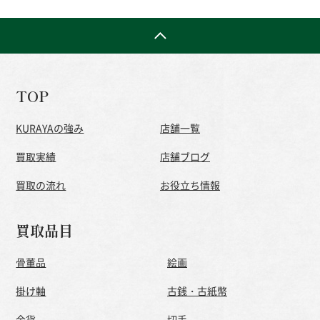
TOP
KURAYAの強み
店舗一覧
買取実績
店舗ブログ
買取の流れ
お役立ち情報
買取品目
骨董品
絵画
掛け軸
古銭・古紙幣
金貨
切手