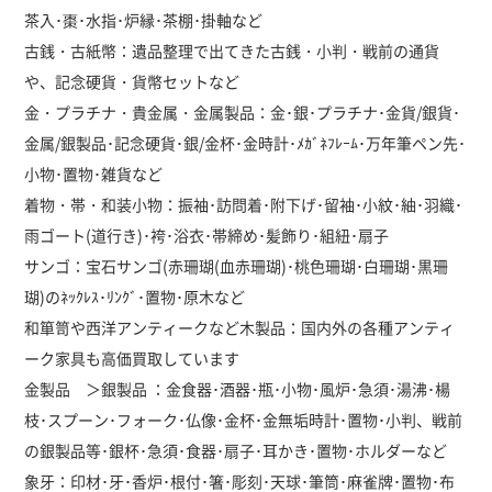
茶入･棗･水指･炉縁･茶棚･掛軸など
古銭・古紙幣：遺品整理で出てきた古銭・小判・戦前の通貨
や、記念硬貨・貨幣セットなど
金・プラチナ・貴金属・金属製品：金･銀･プラチナ･金貨/銀貨･
金属/銀製品･記念硬貨･銀/金杯･金時計･ﾒｶﾞﾈﾌﾚｰﾑ･万年筆ペン先･
小物･置物･雑貨など
着物・帯・和装小物：振袖･訪問着･附下げ･留袖･小紋･紬･羽織･
雨ゴート(道行き)･袴･浴衣･帯締め･髪飾り･組紐･扇子
サンゴ：宝石サンゴ(赤珊瑚(血赤珊瑚)･桃色珊瑚･白珊瑚･黒珊
瑚)のﾈｯｸﾚｽ･ﾘﾝｸﾞ･置物･原木など
和箪笥や西洋アンティークなど木製品：国内外の各種アンティ
ーク家具も高価買取しています
金製品 ＞銀製品 ：金食器･酒器･瓶･小物･風炉･急須･湯沸･楊
枝･スプーン･フォーク･仏像･金杯･金無垢時計･置物･小判、戦前
の銀製品等･銀杯･急須･食器･扇子･耳かき･置物･ホルダーなど
象牙：印材･牙･香炉･根付･箸･彫刻･天球･筆筒･麻雀牌･置物･布