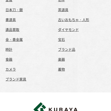
日本刀・鎧
茶道具
書道具
古いおもちゃ・人形
遺品買取
ダイヤモンド
金・貴金属
宝石
時計
ブランド品
食器
楽器
カメラ
着物
ブランド家具