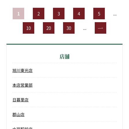
1
2
3
4
5
...
10
20
30
...
»
店舗
旭川東光店
本店営業部
日暮里店
郡山店