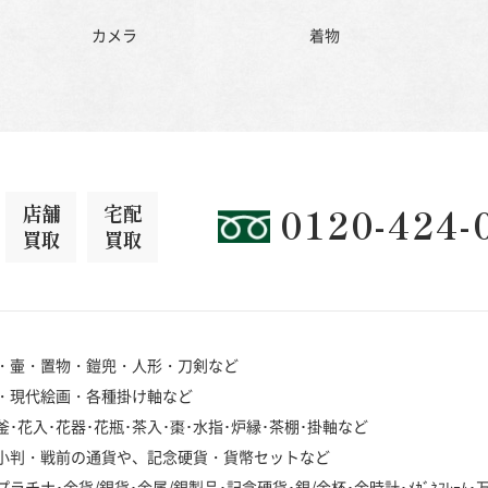
カメラ
着物
店舗
宅配
0120-424-
買取
買取
・壷・置物・鎧兜・人形・刀剣など
・現代絵画・各種掛け軸など
･花入･花器･花瓶･茶入･棗･水指･炉縁･茶棚･掛軸など
小判・戦前の通貨や、記念硬貨・貨幣セットなど
チナ･金貨/銀貨･金属/銀製品･記念硬貨･銀/金杯･金時計･ﾒｶﾞﾈﾌﾚｰﾑ