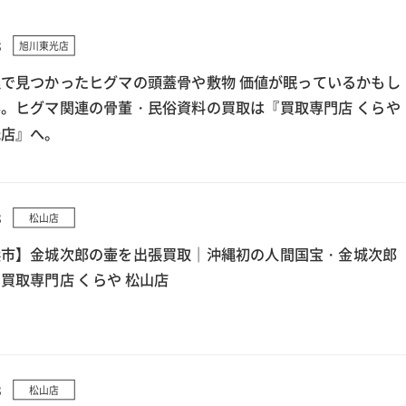
8
旭川東光店
で見つかったヒグマの頭蓋骨や敷物 価値が眠っているかもし
。ヒグマ関連の骨董・民俗資料の買取は『買取専門店 くらや
光店』へ。
8
松山店
浜市】金城次郎の壷を出張買取｜沖縄初の人間国宝・金城次郎
買取専門店 くらや 松山店
8
松山店