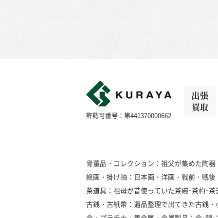
出張
買取
許認可番号：第441370000662
骨董品・コレクション：祖父が集めた陶器
絵画・掛け軸：日本画・洋画・戦前・戦後
茶道具：祖母が昔使っていた茶碗･茶杓･茶釜
古銭・古紙幣：遺品整理で出てきた古銭・
金・プラチナ・貴金属・金属製品：金･銀･プラ