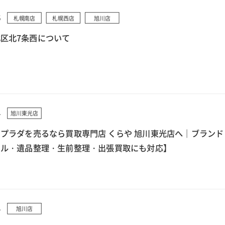
5
札幌南店
札幌西店
旭川店
区北7条西について
4
旭川東光店
プラダを売るなら買取専門店 くらや 旭川東光店へ｜ブランド
クル・遺品整理・生前整理・出張買取にも対応】
4
旭川店