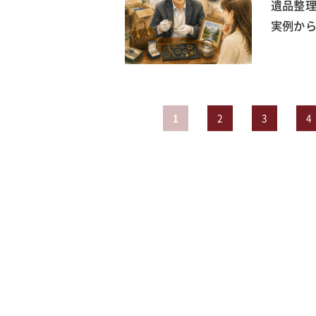
遺品整
実例か
1
2
3
4