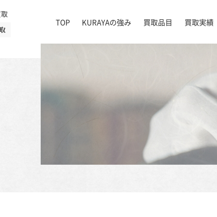
買取
TOP
KURAYAの強み
買取品目
買取実績
取
絵画
店舗一覧
掛け軸
茶道具
書道具
宝石
時計
着物
ブランド家具