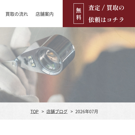
査定 / 買取の
無
買取の流れ
店舗案内
料
依頼はコチラ
店舗ブログ
古銭・古紙幣
お役立ち情報
金貨
古いおもちゃ・人形
遺品買取
ブランド品
食器
TOP
店舗ブログ
2026年07月