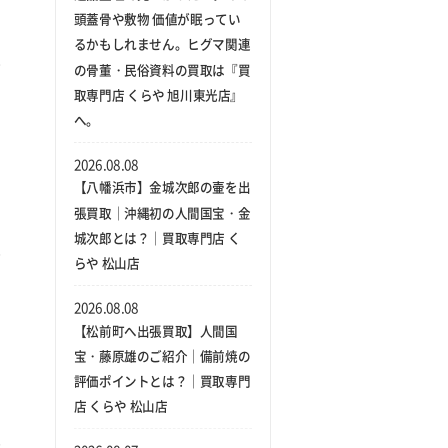
頭蓋骨や敷物 価値が眠ってい
るかもしれません。ヒグマ関連
の骨董・民俗資料の買取は『買
取専門店 くらや 旭川東光店』
へ。
2026.08.08
【八幡浜市】金城次郎の壷を出
張買取｜沖縄初の人間国宝・金
城次郎とは？｜買取専門店 く
らや 松山店
2026.08.08
【松前町へ出張買取】人間国
宝・藤原雄のご紹介｜備前焼の
評価ポイントとは？｜買取専門
店 くらや 松山店