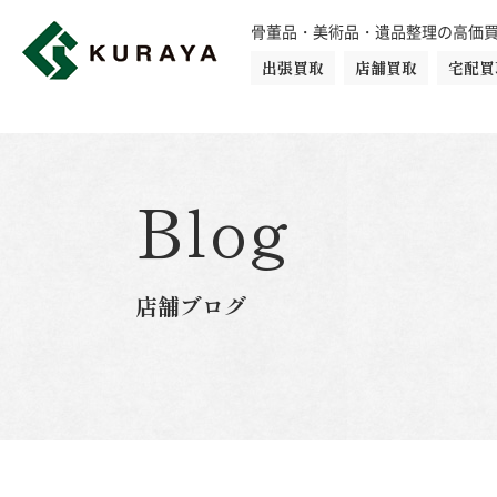
骨董品・美術品・遺品整理の高価
出張買取
店舗買取
宅配買
買取品目一覧
骨董品
切手
日本刀・鎧
Blog
ダイヤモンド
金・貴金属
店舗ブログ
楽器
カメラ