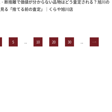
理・断捨離で価値が分からない品物はどう査定される？旭川の
ら見る「捨てる前の査定」｜くらや旭川店
5
...
10
20
30
...
»