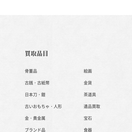
買取品目
骨董品
絵画
古銭・古紙幣
金貨
日本刀・鎧
茶道具
古いおもちゃ・人形
遺品買取
金・貴金属
宝石
ブランド品
食器