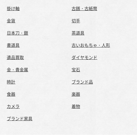
掛け軸
古銭・古紙幣
金貨
切手
日本刀・鎧
茶道具
書道具
古いおもちゃ・人形
遺品買取
ダイヤモンド
金・貴金属
宝石
時計
ブランド品
食器
楽器
カメラ
着物
ブランド家具