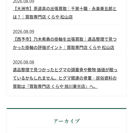
2026.08.09
【大洲市】茶道具の出張買取｜千家十職・永楽善五郎と
は？｜買取専門店 くらや 松山店
2026.08.09
【西予市】乃木希典の掛軸を出張買取｜遺品整理で見つ
かった掛軸の評価ポイント｜買取専門店 くらや 松山店
2026.08.08
遺品整理で見つかったヒグマの頭蓋骨や敷物 価値が眠っ
ているかもしれません。ヒグマ関連の骨董・民俗資料の
買取は『買取専門店 くらや 旭川東光店』へ。
アーカイブ