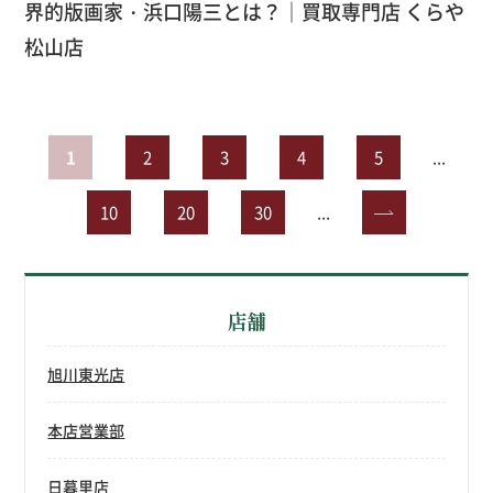
界的版画家・浜口陽三とは？｜買取専門店 くらや
松山店
1
2
3
4
5
...
10
20
30
...
»
店舗
旭川東光店
本店営業部
日暮里店