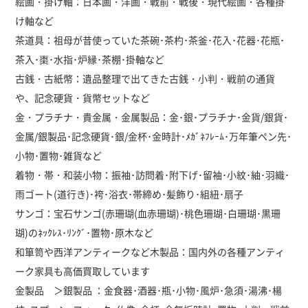
絵画・掛け軸：日本画・洋画・戦前・戦後・現代絵画・各種掛
け軸など
茶道具：祖母が昔使っていた茶碗･茶杓･茶釜･花入･花器･花瓶･
茶入･棗･水指･炉縁･茶棚･掛軸など
古銭・古紙幣：遺品整理で出てきた古銭・小判・戦前の通貨
や、記念硬貨・貨幣セットなど
金・プラチナ・貴金属・金属製品：金･銀･プラチナ･金貨/銀貨･
金属/銀製品･記念硬貨･銀/金杯･金時計･ﾒｶﾞﾈﾌﾚｰﾑ･万年筆ペン先･
小物･置物･雑貨など
着物・帯・和装小物：振袖･訪問着･附下げ･留袖･小紋･紬･羽織･
雨ゴート(道行き)･袴･浴衣･帯締め･髪飾り･組紐･扇子
サンゴ：宝石サンゴ(赤珊瑚(血赤珊瑚)･桃色珊瑚･白珊瑚･黒珊
瑚)のﾈｯｸﾚｽ･ﾘﾝｸﾞ･置物･原木など
和箪笥や西洋アンティークなど木製品：国内外の各種アンティ
ーク家具も高価買取しています
金製品 ＞銀製品 ：金食器･酒器･瓶･小物･風炉･急須･湯沸･楊