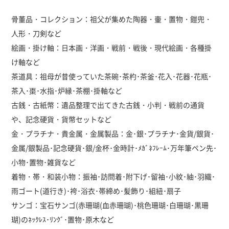
骨董品・コレクション：祖父が集めた陶器・壷・置物・鎧兜・
人形・刀剣など
絵画・掛け軸：日本画・洋画・戦前・戦後・現代絵画・各種掛
け軸など
茶道具：祖母が昔使っていた茶碗･茶杓･茶釜･花入･花器･花瓶･
茶入･棗･水指･炉縁･茶棚･掛軸など
古銭・古紙幣：遺品整理で出てきた古銭・小判・戦前の通貨
や、記念硬貨・貨幣セットなど
金・プラチナ・貴金属・金属製品：金･銀･プラチナ･金貨/銀貨･
金属/銀製品･記念硬貨･銀/金杯･金時計･ﾒｶﾞﾈﾌﾚｰﾑ･万年筆ペン先･
小物･置物･雑貨など
着物・帯・和装小物：振袖･訪問着･附下げ･留袖･小紋･紬･羽織･
雨ゴート(道行き)･袴･浴衣･帯締め･髪飾り･組紐･扇子
サンゴ：宝石サンゴ(赤珊瑚(血赤珊瑚)･桃色珊瑚･白珊瑚･黒珊
瑚)のﾈｯｸﾚｽ･ﾘﾝｸﾞ･置物･原木など