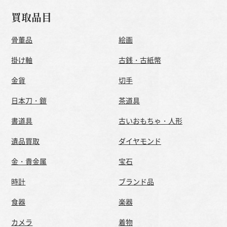
買取品目
骨董品
絵画
掛け軸
古銭・古紙幣
金貨
切手
日本刀・鎧
茶道具
書道具
古いおもちゃ・人形
遺品買取
ダイヤモンド
金・貴金属
宝石
時計
ブランド品
食器
楽器
カメラ
着物