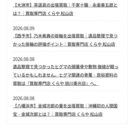
【大洲市】茶道具の出張買取｜千家十職・永楽善五郎と
は？｜買取専門店 くらや 松山店
2026.08.09
【西予市】乃木希典の掛軸を出張買取｜遺品整理で見つ
かった掛軸の評価ポイント｜買取専門店 くらや 松山店
2026.08.08
遺品整理で見つかったヒグマの頭蓋骨や敷物 価値が眠っ
ているかもしれません。ヒグマ関連の骨董・民俗資料の
買取は『買取専門店 くらや 旭川東光店』へ。
2026.08.08
【八幡浜市】金城次郎の壷を出張買取｜沖縄初の人間国
宝・金城次郎とは？｜買取専門店 くらや 松山店