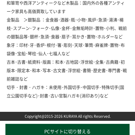
和箪笥や西洋アンティークなど木製品：国内外の各種アンティ
ーク家具も高価買取しています
金製品 ＞銀製品 ：金食器･酒器･瓶･小物･風炉･急須･湯沸･楊
枝･スプーン･フォーク･仏像･金杯･金無垢時計･置物･小判、戦前
の銀製品等･銀杯･急須･食器･扇子･耳かき･置物･ホルダーなど
象牙：印材･牙･香炉･根付･箸･彫刻･天球･筆筒･麻雀牌･置物･布
袋像･宝船･琴柱･仙人･七福人など
古本･古書･紙資料･版画：和本･古地図･浮世絵･全集･古典籍･初
版本･限定本･和本･写本･古文書･浮世絵･書簡･歴史書･専門書･戦
前雑誌など
切手・封書・ハガキ：未使用･外国切手･中国切手･特殊切手(国
立公園切手など)･封書･古い官製ハガキ(消印あり)など
Copyright@2015-2026 KURAYA All rights Reserved.
PCサイトに切り替える