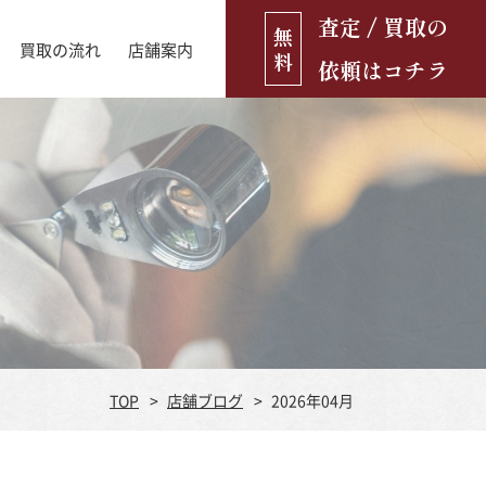
査定 / 買取の
無
買取の流れ
店舗案内
料
依頼はコチラ
店舗ブログ
古銭・古紙幣
お役立ち情報
金貨
古いおもちゃ・人形
遺品買取
ブランド品
食器
TOP
店舗ブログ
2026年04月