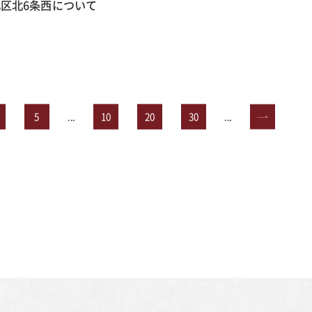
区北6条西について
5
...
10
20
30
...
»