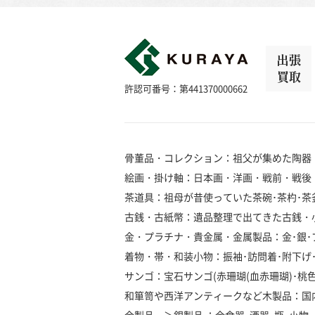
出張
買取
許認可番号：第441370000662
骨董品・コレクション：祖父が集めた陶器
絵画・掛け軸：日本画・洋画・戦前・戦後
茶道具：祖母が昔使っていた茶碗･茶杓･茶釜
古銭・古紙幣：遺品整理で出てきた古銭・
金・プラチナ・貴金属・金属製品：金･銀･プラ
着物・帯・和装小物：振袖･訪問着･附下げ･留
サンゴ：宝石サンゴ(赤珊瑚(血赤珊瑚)･桃色珊瑚
和箪笥や西洋アンティークなど木製品：国