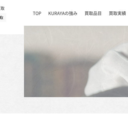
買取
TOP
KURAYAの強み
買取品目
買取実績
取
絵画
店舗一覧
掛け軸
茶道具
書道具
宝石
時計
着物
ブランド家具