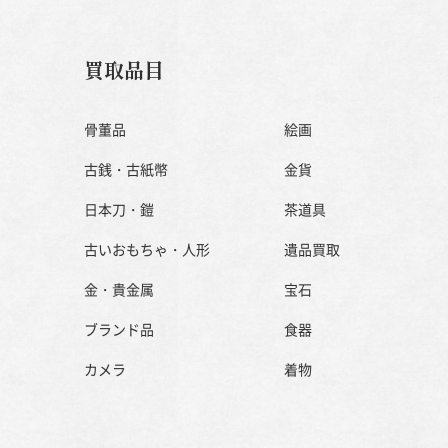
買取品目
骨董品
絵画
古銭・古紙幣
金貨
日本刀・鎧
茶道具
古いおもちゃ・人形
遺品買取
金・貴金属
宝石
ブランド品
食器
カメラ
着物