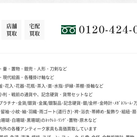
店舗
宅配
0120-424-
買取
買取
・壷・置物・鎧兜・人形・刀剣など
・現代絵画・各種掛け軸など
･花入･花器･花瓶･茶入･棗･水指･炉縁･茶棚･掛軸など
小判・戦前の通貨や、記念硬貨・貨幣セットなど
チナ･金貨/銀貨･金属/銀製品･記念硬貨･銀/金杯･金時計･ﾒｶﾞﾈﾌﾚｰﾑ
袖･小紋･紬･羽織･雨ゴート(道行き)･袴･浴衣･帯締め･髪飾り･組紐･扇
･白珊瑚･黒珊瑚)のﾈｯｸﾚｽ･ﾘﾝｸﾞ･置物･原木など
内外の各種アンティーク家具も高価買取しています