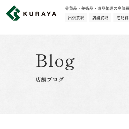
骨董品・美術品・遺品整理の高価
出張買取
店舗買取
宅配買
買取品目一覧
骨董品
切手
日本刀・鎧
Blog
ダイヤモンド
金・貴金属
店舗ブログ
楽器
カメラ