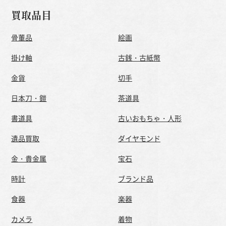
買取品目
骨董品
絵画
掛け軸
古銭・古紙幣
金貨
切手
日本刀・鎧
茶道具
書道具
古いおもちゃ・人形
遺品買取
ダイヤモンド
金・貴金属
宝石
時計
ブランド品
食器
楽器
カメラ
着物