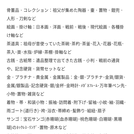
骨董品・コレクション：祖父が集めた陶器・壷・置物・鎧兜・
人形・刀剣など
絵画・掛け軸：日本画・洋画・戦前・戦後・現代絵画・各種掛
け軸など
茶道具：祖母が昔使っていた茶碗･茶杓･茶釜･花入･花器･花瓶･
茶入･棗･水指･炉縁･茶棚･掛軸など
古銭・古紙幣：遺品整理で出てきた古銭・小判・戦前の通貨
や、記念硬貨・貨幣セットなど
金・プラチナ・貴金属・金属製品：金･銀･プラチナ･金貨/銀貨･
金属/銀製品･記念硬貨･銀/金杯･金時計･ﾒｶﾞﾈﾌﾚｰﾑ･万年筆ペン先･
小物･置物･雑貨など
着物・帯・和装小物：振袖･訪問着･附下げ･留袖･小紋･紬･羽織･
雨ゴート(道行き)･袴･浴衣･帯締め･髪飾り･組紐･扇子
サンゴ：宝石サンゴ(赤珊瑚(血赤珊瑚)･桃色珊瑚･白珊瑚･黒珊
瑚)のﾈｯｸﾚｽ･ﾘﾝｸﾞ･置物･原木など