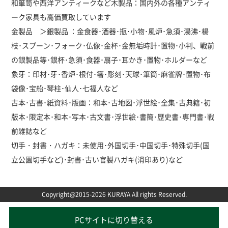
和箪笥や西洋アンティークなど木製品：国内外の各種アンティ
ーク家具も高価買取しています
金製品 ＞銀製品 ：金食器･酒器･瓶･小物･風炉･急須･湯沸･楊
枝･スプーン･フォーク･仏像･金杯･金無垢時計･置物･小判、戦前
の銀製品等･銀杯･急須･食器･扇子･耳かき･置物･ホルダーなど
象牙：印材･牙･香炉･根付･箸･彫刻･天球･筆筒･麻雀牌･置物･布
袋像･宝船･琴柱･仙人･七福人など
古本･古書･紙資料･版画：和本･古地図･浮世絵･全集･古典籍･初
版本･限定本･和本･写本･古文書･浮世絵･書簡･歴史書･専門書･戦
前雑誌など
切手・封書・ハガキ：未使用･外国切手･中国切手･特殊切手(国
立公園切手など)･封書･古い官製ハガキ(消印あり)など
Copyright@2015-2026 KURAYA All rights Reserved.
PCサイトに切り替える