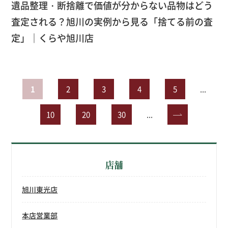
遺品整理・断捨離で価値が分からない品物はどう
査定される？旭川の実例から見る「捨てる前の査
定」｜くらや旭川店
1
2
3
4
5
...
10
20
30
...
»
店舗
旭川東光店
本店営業部