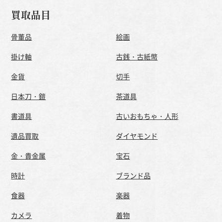
買取品目
骨董品
絵画
掛け軸
古銭・古紙幣
金貨
切手
日本刀・鎧
茶道具
書道具
古いおもちゃ・人形
遺品買取
ダイヤモンド
金・貴金属
宝石
時計
ブランド品
食器
楽器
カメラ
着物