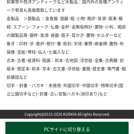
和箪笥や西洋アンティークなど木製品：国内外の各種アンティ
ーク家具も高価買取しています
金製品 ＞銀製品 ：金食器･酒器･瓶･小物･風炉･急須･湯沸･楊
枝･スプーン･フォーク･仏像･金杯･金無垢時計･置物･小判、戦前
の銀製品等･銀杯･急須･食器･扇子･耳かき･置物･ホルダーなど
象牙：印材･牙･香炉･根付･箸･彫刻･天球･筆筒･麻雀牌･置物･布
袋像･宝船･琴柱･仙人･七福人など
古本･古書･紙資料･版画：和本･古地図･浮世絵･全集･古典籍･初
版本･限定本･和本･写本･古文書･浮世絵･書簡･歴史書･専門書･戦
前雑誌など
切手・封書・ハガキ：未使用･外国切手･中国切手･特殊切手(国
立公園切手など)･封書･古い官製ハガキ(消印あり)など
Copyright@2015-2026 KURAYA All rights Reserved.
PCサイトに切り替える