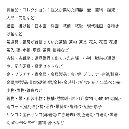
骨董品・コレクション：祖父が集めた陶器・壷・置物・鎧兜・
人形・刀剣など
絵画・掛け軸：日本画・洋画・戦前・戦後・現代絵画・各種掛
け軸など
茶道具：祖母が昔使っていた茶碗･茶杓･茶釜･花入･花器･花瓶･
茶入･棗･水指･炉縁･茶棚･掛軸など
古銭・古紙幣：遺品整理で出てきた古銭・小判・戦前の通貨
や、記念硬貨・貨幣セットなど
金・プラチナ・貴金属・金属製品：金･銀･プラチナ･金貨/銀貨･
金属/銀製品･記念硬貨･銀/金杯･金時計･ﾒｶﾞﾈﾌﾚｰﾑ･万年筆ペン先･
小物･置物･雑貨など
着物・帯・和装小物：振袖･訪問着･附下げ･留袖･小紋･紬･羽織･
雨ゴート(道行き)･袴･浴衣･帯締め･髪飾り･組紐･扇子
サンゴ：宝石サンゴ(赤珊瑚(血赤珊瑚)･桃色珊瑚･白珊瑚･黒珊
瑚)のﾈｯｸﾚｽ･ﾘﾝｸﾞ･置物･原木など