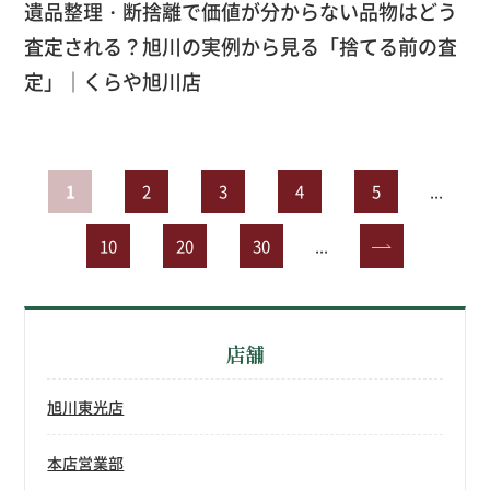
遺品整理・断捨離で価値が分からない品物はどう
査定される？旭川の実例から見る「捨てる前の査
定」｜くらや旭川店
1
2
3
4
5
...
10
20
30
...
»
店舗
旭川東光店
本店営業部