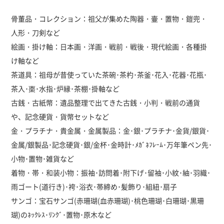
骨董品・コレクション：祖父が集めた陶器・壷・置物・鎧兜・
人形・刀剣など
絵画・掛け軸：日本画・洋画・戦前・戦後・現代絵画・各種掛
け軸など
茶道具：祖母が昔使っていた茶碗･茶杓･茶釜･花入･花器･花瓶･
茶入･棗･水指･炉縁･茶棚･掛軸など
古銭・古紙幣：遺品整理で出てきた古銭・小判・戦前の通貨
や、記念硬貨・貨幣セットなど
金・プラチナ・貴金属・金属製品：金･銀･プラチナ･金貨/銀貨･
金属/銀製品･記念硬貨･銀/金杯･金時計･ﾒｶﾞﾈﾌﾚｰﾑ･万年筆ペン先･
小物･置物･雑貨など
着物・帯・和装小物：振袖･訪問着･附下げ･留袖･小紋･紬･羽織･
雨ゴート(道行き)･袴･浴衣･帯締め･髪飾り･組紐･扇子
サンゴ：宝石サンゴ(赤珊瑚(血赤珊瑚)･桃色珊瑚･白珊瑚･黒珊
瑚)のﾈｯｸﾚｽ･ﾘﾝｸﾞ･置物･原木など