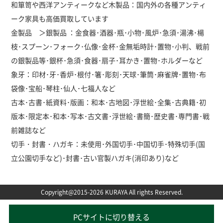
和箪笥や西洋アンティークなど木製品：国内外の各種アンティ
ーク家具も高価買取しています
金製品 ＞銀製品 ：金食器･酒器･瓶･小物･風炉･急須･湯沸･楊
枝･スプーン･フォーク･仏像･金杯･金無垢時計･置物･小判、戦前
の銀製品等･銀杯･急須･食器･扇子･耳かき･置物･ホルダーなど
象牙：印材･牙･香炉･根付･箸･彫刻･天球･筆筒･麻雀牌･置物･布
袋像･宝船･琴柱･仙人･七福人など
古本･古書･紙資料･版画：和本･古地図･浮世絵･全集･古典籍･初
版本･限定本･和本･写本･古文書･浮世絵･書簡･歴史書･専門書･戦
前雑誌など
切手・封書・ハガキ：未使用･外国切手･中国切手･特殊切手(国
立公園切手など)･封書･古い官製ハガキ(消印あり)など
Copyright@2015-2026 KURAYA All rights Reserved.
PCサイトに切り替える