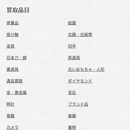
買取品目
骨董品
絵画
掛け軸
古銭・古紙幣
金貨
切手
日本刀・鎧
茶道具
書道具
古いおもちゃ・人形
遺品買取
ダイヤモンド
金・貴金属
宝石
時計
ブランド品
食器
楽器
カメラ
着物