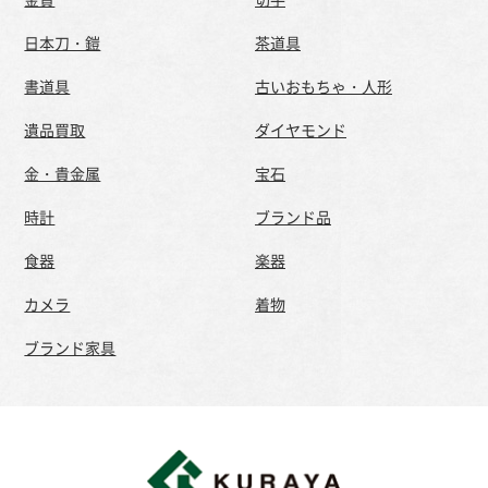
日本刀・鎧
茶道具
書道具
古いおもちゃ・人形
遺品買取
ダイヤモンド
金・貴金属
宝石
時計
ブランド品
食器
楽器
カメラ
着物
ブランド家具