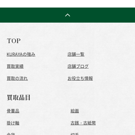
TOP
KURAYAの強み
店舗一覧
買取実績
店舗ブログ
買取の流れ
お役立ち情報
買取品目
骨董品
絵画
掛け軸
古銭・古紙幣
金貨
切手