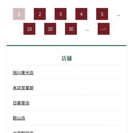
1
2
3
4
5
...
10
20
30
...
»
店舗
旭川東光店
本店営業部
日暮里店
郡山店