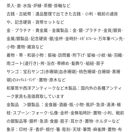
茶入･棗･水指･炉縁･茶棚･掛軸など
古銭・古紙幣：遺品整理で出てきた古銭・小判・戦前の通貨
や、記念硬貨・貨幣セットなど
金・プラチナ・貴金属・金属製品：金･銀･プラチナ･金貨/銀貨･
金属/銀製品･記念硬貨･銀/金杯･金時計･ﾒｶﾞﾈﾌﾚｰﾑ･万年筆ペン先･
小物･置物･雑貨など
着物・帯・和装小物：振袖･訪問着･附下げ･留袖･小紋･紬･羽織･
雨ゴート(道行き)･袴･浴衣･帯締め･髪飾り･組紐･扇子
サンゴ：宝石サンゴ(赤珊瑚(血赤珊瑚)･桃色珊瑚･白珊瑚･黒珊
瑚)のﾈｯｸﾚｽ･ﾘﾝｸﾞ･置物･原木など
和箪笥や西洋アンティークなど木製品：国内外の各種アンティ
ーク家具も高価買取しています
金製品 ＞銀製品 ：金食器･酒器･瓶･小物･風炉･急須･湯沸･楊
枝･スプーン･フォーク･仏像･金杯･金無垢時計･置物･小判、戦前
の銀製品等･銀杯･急須･食器･扇子･耳かき･置物･ホルダーなど
象牙：印材･牙･香炉･根付･箸･彫刻･天球･筆筒･麻雀牌･置物･布