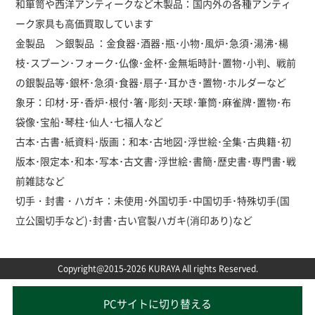
和箪笥や西洋アンティークなど木製品：国内外の各種アンティ
ーク家具も高価買取しています
金製品 ＞銀製品 ：金食器･酒器･瓶･小物･風炉･急須･湯沸･楊
枝･スプーン･フォーク･仏像･金杯･金無垢時計･置物･小判、戦前
の銀製品等･銀杯･急須･食器･扇子･耳かき･置物･ホルダーなど
象牙：印材･牙･香炉･根付･箸･彫刻･天球･筆筒･麻雀牌･置物･布
袋像･宝船･琴柱･仙人･七福人など
古本･古書･紙資料･版画：和本･古地図･浮世絵･全集･古典籍･初
版本･限定本･和本･写本･古文書･浮世絵･書簡･歴史書･専門書･戦
前雑誌など
切手・封書・ハガキ：未使用･外国切手･中国切手･特殊切手(国
立公園切手など)･封書･古い官製ハガキ(消印あり)など
Copyright@2015-2026 KURAYA All rights Reserved.
PCサイトに切り替える