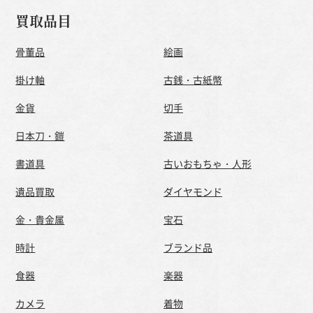
買取品目
骨董品
絵画
掛け軸
古銭・古紙幣
金貨
切手
日本刀・鎧
茶道具
書道具
古いおもちゃ・人形
遺品買取
ダイヤモンド
金・貴金属
宝石
時計
ブランド品
食器
楽器
カメラ
着物