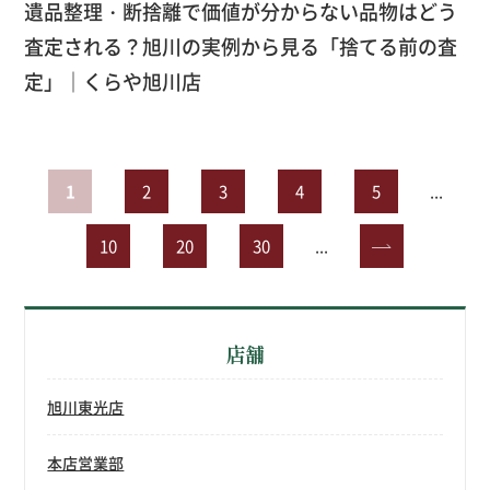
遺品整理・断捨離で価値が分からない品物はどう
査定される？旭川の実例から見る「捨てる前の査
定」｜くらや旭川店
1
2
3
4
5
...
10
20
30
...
»
店舗
旭川東光店
本店営業部