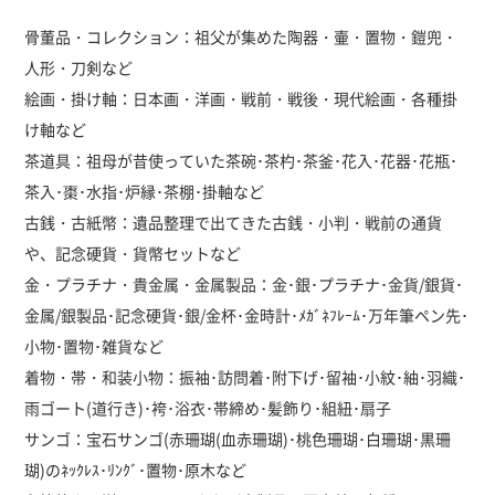
骨董品・コレクション：祖父が集めた陶器・壷・置物・鎧兜・
人形・刀剣など
絵画・掛け軸：日本画・洋画・戦前・戦後・現代絵画・各種掛
け軸など
茶道具：祖母が昔使っていた茶碗･茶杓･茶釜･花入･花器･花瓶･
茶入･棗･水指･炉縁･茶棚･掛軸など
古銭・古紙幣：遺品整理で出てきた古銭・小判・戦前の通貨
や、記念硬貨・貨幣セットなど
金・プラチナ・貴金属・金属製品：金･銀･プラチナ･金貨/銀貨･
金属/銀製品･記念硬貨･銀/金杯･金時計･ﾒｶﾞﾈﾌﾚｰﾑ･万年筆ペン先･
小物･置物･雑貨など
着物・帯・和装小物：振袖･訪問着･附下げ･留袖･小紋･紬･羽織･
雨ゴート(道行き)･袴･浴衣･帯締め･髪飾り･組紐･扇子
サンゴ：宝石サンゴ(赤珊瑚(血赤珊瑚)･桃色珊瑚･白珊瑚･黒珊
瑚)のﾈｯｸﾚｽ･ﾘﾝｸﾞ･置物･原木など