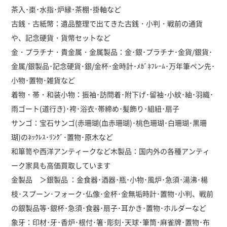
茶入･棗･水指･炉縁･茶棚･掛軸など
古銭・古紙幣：遺品整理で出てきた古銭・小判・戦前の通貨
や、記念硬貨・貨幣セットなど
金・プラチナ・貴金属・金属製品：金･銀･プラチナ･金貨/銀貨･
金属/銀製品･記念硬貨･銀/金杯･金時計･ﾒｶﾞﾈﾌﾚｰﾑ･万年筆ペン先･
小物･置物･雑貨など
着物・帯・和装小物：振袖･訪問着･附下げ･留袖･小紋･紬･羽織･
雨ゴート(道行き)･袴･浴衣･帯締め･髪飾り･組紐･扇子
サンゴ：宝石サンゴ(赤珊瑚(血赤珊瑚)･桃色珊瑚･白珊瑚･黒珊
瑚)のﾈｯｸﾚｽ･ﾘﾝｸﾞ･置物･原木など
和箪笥や西洋アンティークなど木製品：国内外の各種アンティ
ーク家具も高価買取しています
金製品 ＞銀製品 ：金食器･酒器･瓶･小物･風炉･急須･湯沸･楊
枝･スプーン･フォーク･仏像･金杯･金無垢時計･置物･小判、戦前
の銀製品等･銀杯･急須･食器･扇子･耳かき･置物･ホルダーなど
象牙：印材･牙･香炉･根付･箸･彫刻･天球･筆筒･麻雀牌･置物･布