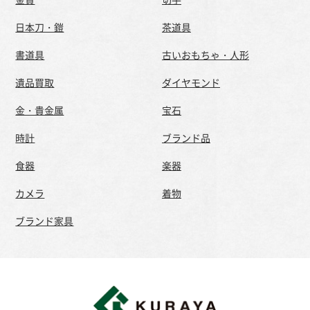
日本刀・鎧
茶道具
書道具
古いおもちゃ・人形
遺品買取
ダイヤモンド
金・貴金属
宝石
時計
ブランド品
食器
楽器
カメラ
着物
ブランド家具