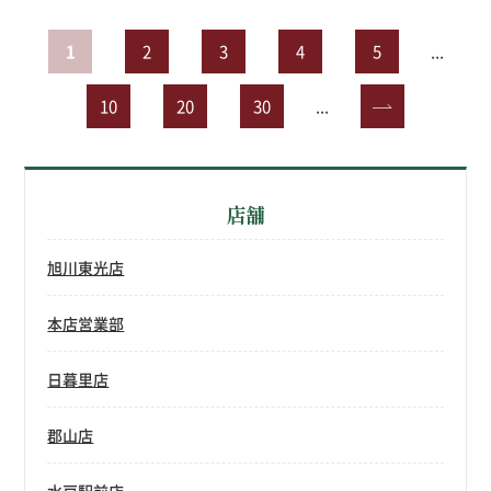
1
2
3
4
5
...
10
20
30
...
»
店舗
旭川東光店
本店営業部
日暮里店
郡山店