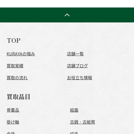
TOP
KURAYAの強み
店舗一覧
買取実績
店舗ブログ
買取の流れ
お役立ち情報
買取品目
骨董品
絵画
掛け軸
古銭・古紙幣
金貨
切手