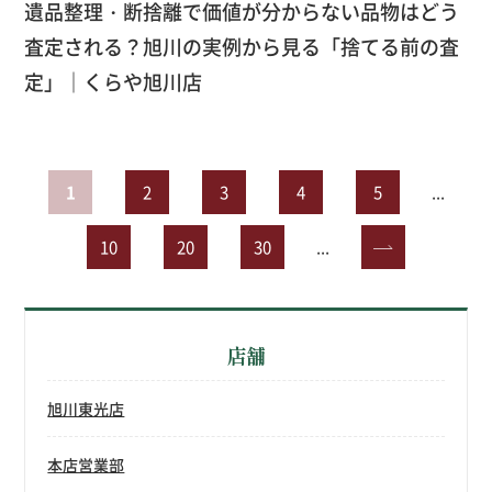
遺品整理・断捨離で価値が分からない品物はどう
査定される？旭川の実例から見る「捨てる前の査
定」｜くらや旭川店
1
2
3
4
5
...
10
20
30
...
»
店舗
旭川東光店
本店営業部