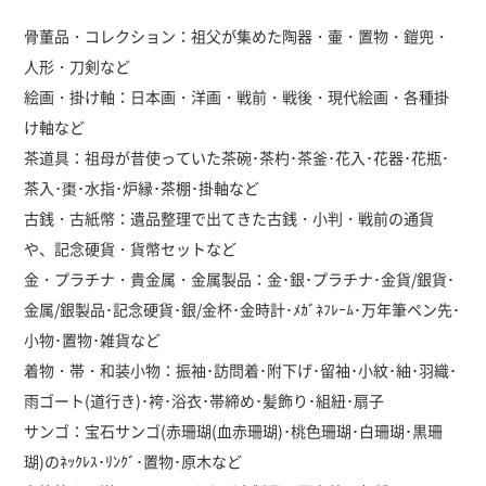
骨董品・コレクション：祖父が集めた陶器・壷・置物・鎧兜・
人形・刀剣など
絵画・掛け軸：日本画・洋画・戦前・戦後・現代絵画・各種掛
け軸など
茶道具：祖母が昔使っていた茶碗･茶杓･茶釜･花入･花器･花瓶･
茶入･棗･水指･炉縁･茶棚･掛軸など
古銭・古紙幣：遺品整理で出てきた古銭・小判・戦前の通貨
や、記念硬貨・貨幣セットなど
金・プラチナ・貴金属・金属製品：金･銀･プラチナ･金貨/銀貨･
金属/銀製品･記念硬貨･銀/金杯･金時計･ﾒｶﾞﾈﾌﾚｰﾑ･万年筆ペン先･
小物･置物･雑貨など
着物・帯・和装小物：振袖･訪問着･附下げ･留袖･小紋･紬･羽織･
雨ゴート(道行き)･袴･浴衣･帯締め･髪飾り･組紐･扇子
サンゴ：宝石サンゴ(赤珊瑚(血赤珊瑚)･桃色珊瑚･白珊瑚･黒珊
瑚)のﾈｯｸﾚｽ･ﾘﾝｸﾞ･置物･原木など