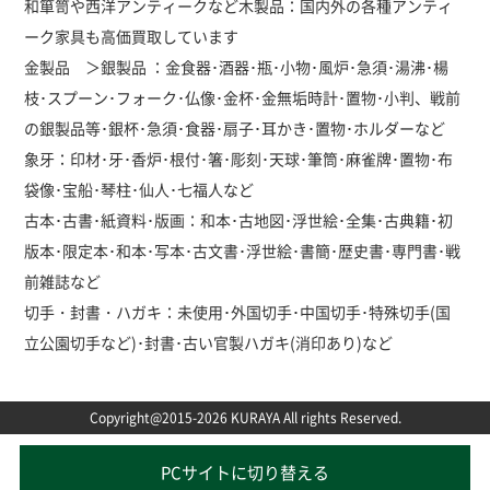
和箪笥や西洋アンティークなど木製品：国内外の各種アンティ
ーク家具も高価買取しています
金製品 ＞銀製品 ：金食器･酒器･瓶･小物･風炉･急須･湯沸･楊
枝･スプーン･フォーク･仏像･金杯･金無垢時計･置物･小判、戦前
の銀製品等･銀杯･急須･食器･扇子･耳かき･置物･ホルダーなど
象牙：印材･牙･香炉･根付･箸･彫刻･天球･筆筒･麻雀牌･置物･布
袋像･宝船･琴柱･仙人･七福人など
古本･古書･紙資料･版画：和本･古地図･浮世絵･全集･古典籍･初
版本･限定本･和本･写本･古文書･浮世絵･書簡･歴史書･専門書･戦
前雑誌など
切手・封書・ハガキ：未使用･外国切手･中国切手･特殊切手(国
立公園切手など)･封書･古い官製ハガキ(消印あり)など
Copyright@2015-2026 KURAYA All rights Reserved.
PCサイトに切り替える