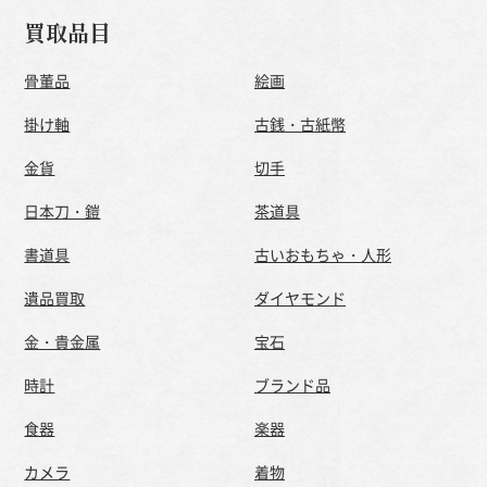
買取品目
骨董品
絵画
掛け軸
古銭・古紙幣
金貨
切手
日本刀・鎧
茶道具
書道具
古いおもちゃ・人形
遺品買取
ダイヤモンド
金・貴金属
宝石
時計
ブランド品
食器
楽器
カメラ
着物