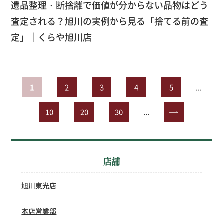
遺品整理・断捨離で価値が分からない品物はどう
査定される？旭川の実例から見る「捨てる前の査
定」｜くらや旭川店
1
2
3
4
5
...
10
20
30
...
»
店舗
旭川東光店
本店営業部