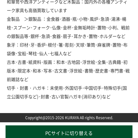
和箪笥や西洋アンティークなど木製品：国内外の各種アンティ
ーク家具も高価買取しています
金製品 ＞銀製品 ：金食器･酒器･瓶･小物･風炉･急須･湯沸･楊
枝･スプーン･フォーク･仏像･金杯･金無垢時計･置物･小判、戦前
の銀製品等･銀杯･急須･食器･扇子･耳かき･置物･ホルダーなど
象牙：印材･牙･香炉･根付･箸･彫刻･天球･筆筒･麻雀牌･置物･布
袋像･宝船･琴柱･仙人･七福人など
古本･古書･紙資料･版画：和本･古地図･浮世絵･全集･古典籍･初
版本･限定本･和本･写本･古文書･浮世絵･書簡･歴史書･専門書･戦
前雑誌など
切手・封書・ハガキ：未使用･外国切手･中国切手･特殊切手(国
立公園切手など)･封書･古い官製ハガキ(消印あり)など
Copyright@2015-2026 KURAYA All rights Reserved.
PCサイトに切り替える