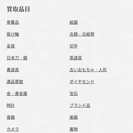
買取品目
骨董品
絵画
掛け軸
古銭・古紙幣
金貨
切手
日本刀・鎧
茶道具
書道具
古いおもちゃ・人形
遺品買取
ダイヤモンド
金・貴金属
宝石
時計
ブランド品
食器
楽器
カメラ
着物