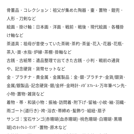
骨董品・コレクション：祖父が集めた陶器・壷・置物・鎧兜・
人形・刀剣など
絵画・掛け軸：日本画・洋画・戦前・戦後・現代絵画・各種掛
け軸など
茶道具：祖母が昔使っていた茶碗･茶杓･茶釜･花入･花器･花瓶･
茶入･棗･水指･炉縁･茶棚･掛軸など
古銭・古紙幣：遺品整理で出てきた古銭・小判・戦前の通貨
や、記念硬貨・貨幣セットなど
金・プラチナ・貴金属・金属製品：金･銀･プラチナ･金貨/銀貨･
金属/銀製品･記念硬貨･銀/金杯･金時計･ﾒｶﾞﾈﾌﾚｰﾑ･万年筆ペン先･
小物･置物･雑貨など
着物・帯・和装小物：振袖･訪問着･附下げ･留袖･小紋･紬･羽織･
雨ゴート(道行き)･袴･浴衣･帯締め･髪飾り･組紐･扇子
サンゴ：宝石サンゴ(赤珊瑚(血赤珊瑚)･桃色珊瑚･白珊瑚･黒珊
瑚)のﾈｯｸﾚｽ･ﾘﾝｸﾞ･置物･原木など