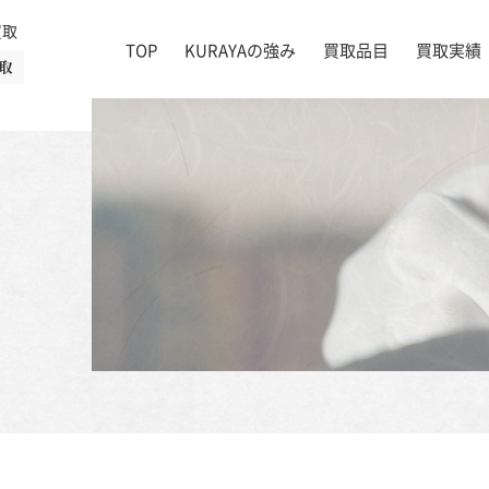
買取
TOP
KURAYAの強み
買取品目
買取実績
取
絵画
店舗一覧
掛け軸
茶道具
書道具
宝石
時計
着物
ブランド家具