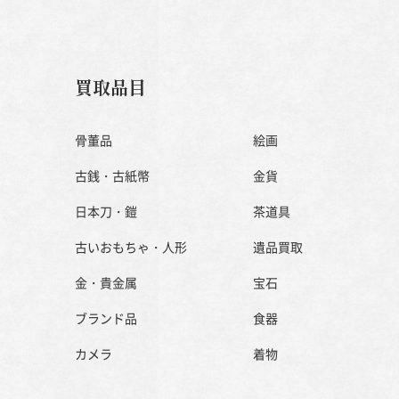
買取品目
骨董品
絵画
古銭・古紙幣
金貨
日本刀・鎧
茶道具
古いおもちゃ・人形
遺品買取
金・貴金属
宝石
ブランド品
食器
カメラ
着物