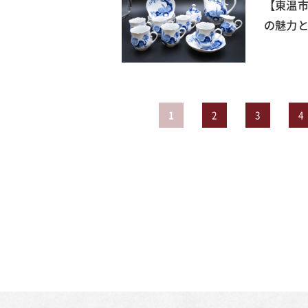
【東温
の魅力と
1
2
3
4