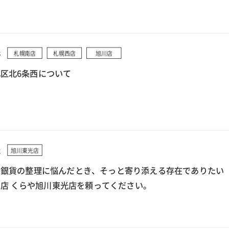
3
札幌南店
札幌西店
旭川店
区北6条西について
2
旭川東光店
で銀貨の整理に悩んだとき、そっと寄り添える存在でありたい
店 くらや旭川東光店を頼ってください。