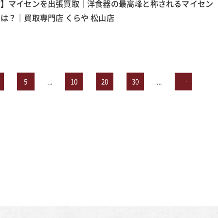
市】マイセンを出張買取｜洋食器の最高峰と称されるマイセン
は？｜買取専門店 くらや 松山店
5
...
10
20
30
...
»