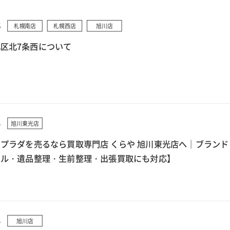
5
札幌南店
札幌西店
旭川店
区北7条西について
4
旭川東光店
プラダを売るなら買取専門店 くらや 旭川東光店へ｜ブランド
クル・遺品整理・生前整理・出張買取にも対応】
4
旭川店