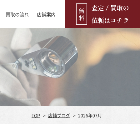
査定 / 買取の
無
買取の流れ
店舗案内
料
依頼はコチラ
店舗ブログ
古銭・古紙幣
お役立ち情報
金貨
古いおもちゃ・人形
遺品買取
ブランド品
食器
TOP
店舗ブログ
2026年07月