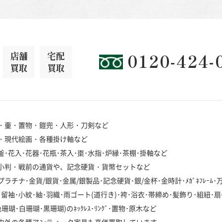
店舗
宅配
0120-424-
買取
買取
・壷・置物・鎧兜・人形・刀剣など
・現代絵画・各種掛け軸など
･花入･花器･花瓶･茶入･棗･水指･炉縁･茶棚･掛軸など
小判・戦前の通貨や、記念硬貨・貨幣セットなど
チナ･金貨/銀貨･金属/銀製品･記念硬貨･銀/金杯･金時計･ﾒｶﾞﾈﾌﾚｰﾑ
袖･小紋･紬･羽織･雨ゴート(道行き)･袴･浴衣･帯締め･髪飾り･組紐･扇
･白珊瑚･黒珊瑚)のﾈｯｸﾚｽ･ﾘﾝｸﾞ･置物･原木など