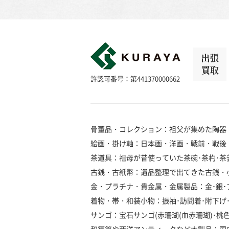
出張
買取
許認可番号：第441370000662
骨董品・コレクション：祖父が集めた陶器
絵画・掛け軸：日本画・洋画・戦前・戦後
茶道具：祖母が昔使っていた茶碗･茶杓･茶釜
古銭・古紙幣：遺品整理で出てきた古銭・
金・プラチナ・貴金属・金属製品：金･銀･プラ
着物・帯・和装小物：振袖･訪問着･附下げ･留
サンゴ：宝石サンゴ(赤珊瑚(血赤珊瑚)･桃色珊瑚