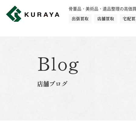
骨董品・美術品・遺品整理の高価
出張買取
店舗買取
宅配買
買取品目一覧
骨董品
切手
日本刀・鎧
Blog
ダイヤモンド
金・貴金属
店舗ブログ
楽器
カメラ