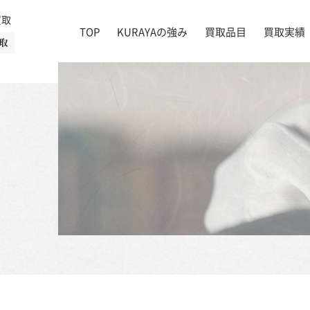
買取
TOP
KURAYAの強み
買取品目
買取実績
取
絵画
店舗一覧
掛け軸
茶道具
書道具
宝石
時計
着物
ブランド家具