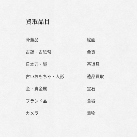
買取品目
骨董品
絵画
古銭・古紙幣
金貨
日本刀・鎧
茶道具
古いおもちゃ・人形
遺品買取
金・貴金属
宝石
ブランド品
食器
カメラ
着物