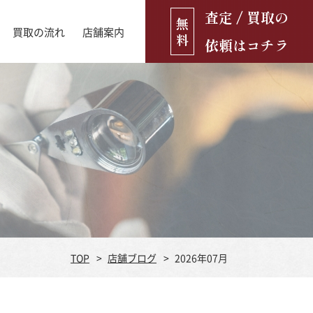
査定 / 買取の
無
買取の流れ
店舗案内
料
依頼はコチラ
店舗ブログ
古銭・古紙幣
お役立ち情報
金貨
古いおもちゃ・人形
遺品買取
ブランド品
食器
TOP
店舗ブログ
2026年07月