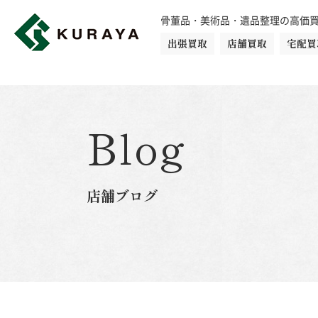
骨董品・美術品・遺品整理の高価
出張買取
店舗買取
宅配買
買取品目一覧
骨董品
切手
日本刀・鎧
Blog
ダイヤモンド
金・貴金属
店舗ブログ
楽器
カメラ