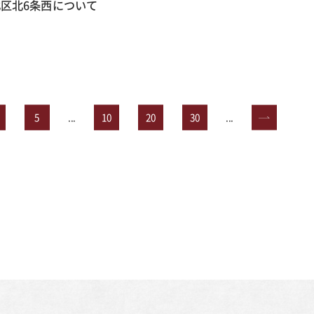
区北6条西について
5
...
10
20
30
...
»