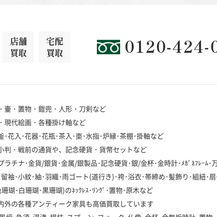
店舗
宅配
0120-424-
買取
買取
・壷・置物・鎧兜・人形・刀剣など
・現代絵画・各種掛け軸など
･花入･花器･花瓶･茶入･棗･水指･炉縁･茶棚･掛軸など
小判・戦前の通貨や、記念硬貨・貨幣セットなど
チナ･金貨/銀貨･金属/銀製品･記念硬貨･銀/金杯･金時計･ﾒｶﾞﾈﾌﾚｰﾑ
袖･小紋･紬･羽織･雨ゴート(道行き)･袴･浴衣･帯締め･髪飾り･組紐･扇
･白珊瑚･黒珊瑚)のﾈｯｸﾚｽ･ﾘﾝｸﾞ･置物･原木など
内外の各種アンティーク家具も高価買取しています