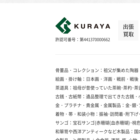
出張
買取
許認可番号：第441370000662
骨董品・コレクション：祖父が集めた陶器
絵画・掛け軸：日本画・洋画・戦前・戦後
茶道具：祖母が昔使っていた茶碗･茶杓･茶釜
古銭・古紙幣：遺品整理で出てきた古銭・
金・プラチナ・貴金属・金属製品：金･銀･プラ
着物・帯・和装小物：振袖･訪問着･附下げ･留
サンゴ：宝石サンゴ(赤珊瑚(血赤珊瑚)･桃色珊瑚
和箪笥や西洋アンティークなど木製品：国