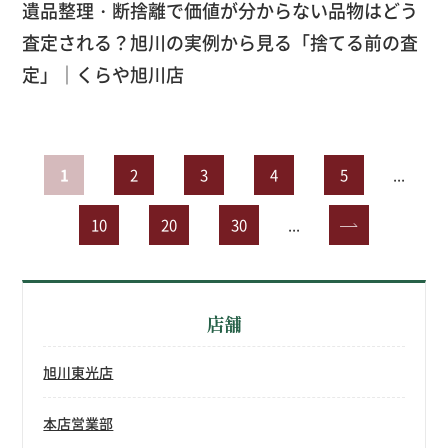
遺品整理・断捨離で価値が分からない品物はどう
査定される？旭川の実例から見る「捨てる前の査
定」｜くらや旭川店
1
2
3
4
5
...
10
20
30
...
»
店舗
旭川東光店
本店営業部