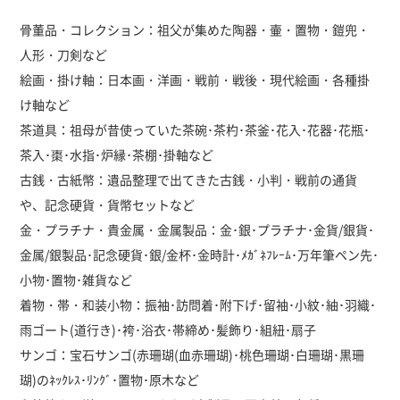
骨董品・コレクション：祖父が集めた陶器・壷・置物・鎧兜・
人形・刀剣など
絵画・掛け軸：日本画・洋画・戦前・戦後・現代絵画・各種掛
け軸など
茶道具：祖母が昔使っていた茶碗･茶杓･茶釜･花入･花器･花瓶･
茶入･棗･水指･炉縁･茶棚･掛軸など
古銭・古紙幣：遺品整理で出てきた古銭・小判・戦前の通貨
や、記念硬貨・貨幣セットなど
金・プラチナ・貴金属・金属製品：金･銀･プラチナ･金貨/銀貨･
金属/銀製品･記念硬貨･銀/金杯･金時計･ﾒｶﾞﾈﾌﾚｰﾑ･万年筆ペン先･
小物･置物･雑貨など
着物・帯・和装小物：振袖･訪問着･附下げ･留袖･小紋･紬･羽織･
雨ゴート(道行き)･袴･浴衣･帯締め･髪飾り･組紐･扇子
サンゴ：宝石サンゴ(赤珊瑚(血赤珊瑚)･桃色珊瑚･白珊瑚･黒珊
瑚)のﾈｯｸﾚｽ･ﾘﾝｸﾞ･置物･原木など