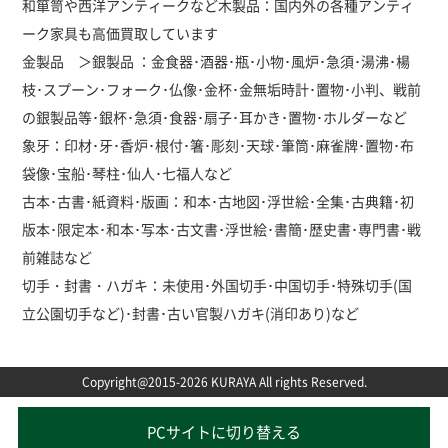
和箪笥や西洋アンティークなど木製品：国内外の各種アンティ
ーク家具も高価買取しています
金製品 ＞銀製品 ：金食器･酒器･瓶･小物･風炉･急須･湯沸･楊
枝･スプーン･フォーク･仏像･金杯･金無垢時計･置物･小判、戦前
の銀製品等･銀杯･急須･食器･扇子･耳かき･置物･ホルダーなど
象牙：印材･牙･香炉･根付･箸･彫刻･天球･筆筒･麻雀牌･置物･布
袋像･宝船･琴柱･仙人･七福人など
古本･古書･紙資料･版画：和本･古地図･浮世絵･全集･古典籍･初
版本･限定本･和本･写本･古文書･浮世絵･書簡･歴史書･専門書･戦
前雑誌など
切手・封書・ハガキ：未使用･外国切手･中国切手･特殊切手(国
立公園切手など)･封書･古い官製ハガキ(消印あり)など
Copyright@2015-2026 KURAYA All rights Reserved.
PCサイトに切り替える