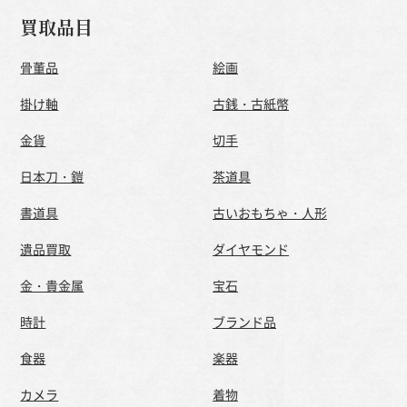
買取品目
骨董品
絵画
掛け軸
古銭・古紙幣
金貨
切手
日本刀・鎧
茶道具
書道具
古いおもちゃ・人形
遺品買取
ダイヤモンド
金・貴金属
宝石
時計
ブランド品
食器
楽器
カメラ
着物