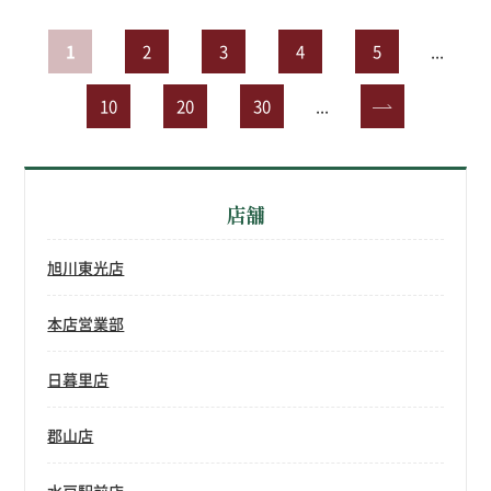
1
2
3
4
5
...
10
20
30
...
»
店舗
旭川東光店
本店営業部
日暮里店
郡山店