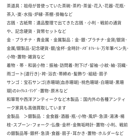
茶道具：祖母が昔使っていた茶碗･茶杓･茶釜･花入･花器･花瓶･
茶入･棗･水指･炉縁･茶棚･掛軸など
古銭・古紙幣：遺品整理で出てきた古銭・小判・戦前の通貨
や、記念硬貨・貨幣セットなど
金・プラチナ・貴金属・金属製品：金･銀･プラチナ･金貨/銀貨･
金属/銀製品･記念硬貨･銀/金杯･金時計･ﾒｶﾞﾈﾌﾚｰﾑ･万年筆ペン先･
小物･置物･雑貨など
着物・帯・和装小物：振袖･訪問着･附下げ･留袖･小紋･紬･羽織･
雨ゴート(道行き)･袴･浴衣･帯締め･髪飾り･組紐･扇子
サンゴ：宝石サンゴ(赤珊瑚(血赤珊瑚)･桃色珊瑚･白珊瑚･黒珊
瑚)のﾈｯｸﾚｽ･ﾘﾝｸﾞ･置物･原木など
和箪笥や西洋アンティークなど木製品：国内外の各種アンティ
ーク家具も高価買取しています
金製品 ＞銀製品 ：金食器･酒器･瓶･小物･風炉･急須･湯沸･楊
枝･スプーン･フォーク･仏像･金杯･金無垢時計･置物･小判、戦前
の銀製品等･銀杯･急須･食器･扇子･耳かき･置物･ホルダーなど