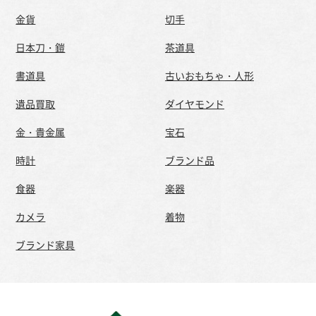
金貨
切手
日本刀・鎧
茶道具
書道具
古いおもちゃ・人形
遺品買取
ダイヤモンド
金・貴金属
宝石
時計
ブランド品
食器
楽器
カメラ
着物
ブランド家具