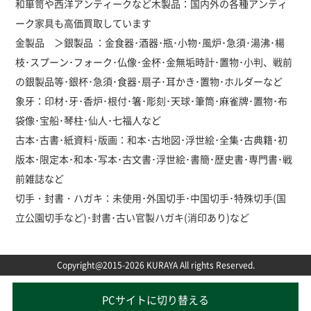
和箪笥や西洋アンティークなど木製品：国内外の各種アンティ
ーク家具も高価買取しています
金製品 ＞銀製品 ：金食器･酒器･瓶･小物･風炉･急須･湯沸･楊
枝･スプーン･フォーク･仏像･金杯･金無垢時計･置物･小判、戦前
の銀製品等･銀杯･急須･食器･扇子･耳かき･置物･ホルダーなど
象牙：印材･牙･香炉･根付･箸･彫刻･天球･筆筒･麻雀牌･置物･布
袋像･宝船･琴柱･仙人･七福人など
古本･古書･紙資料･版画：和本･古地図･浮世絵･全集･古典籍･初
版本･限定本･和本･写本･古文書･浮世絵･書簡･歴史書･専門書･戦
前雑誌など
切手・封書・ハガキ：未使用･外国切手･中国切手･特殊切手(国
立公園切手など)･封書･古い官製ハガキ(消印あり)など
Copyright@2015-2026 KURAYA All rights Reserved.
PCサイトに切り替える