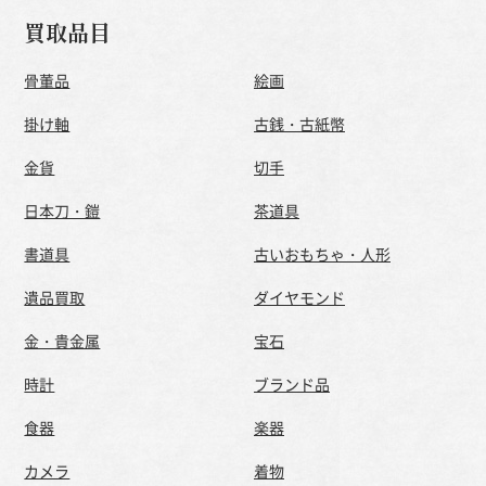
買取品目
骨董品
絵画
掛け軸
古銭・古紙幣
金貨
切手
日本刀・鎧
茶道具
書道具
古いおもちゃ・人形
遺品買取
ダイヤモンド
金・貴金属
宝石
時計
ブランド品
食器
楽器
カメラ
着物