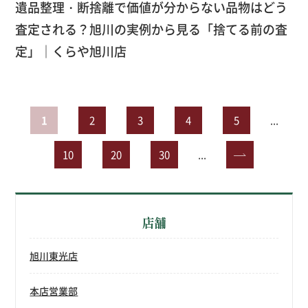
遺品整理・断捨離で価値が分からない品物はどう
査定される？旭川の実例から見る「捨てる前の査
定」｜くらや旭川店
1
2
3
4
5
...
10
20
30
...
»
店舗
旭川東光店
本店営業部