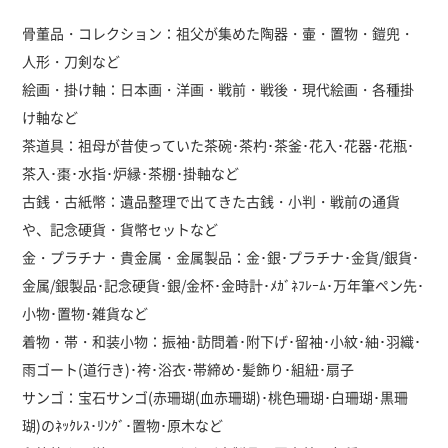
骨董品・コレクション：祖父が集めた陶器・壷・置物・鎧兜・
人形・刀剣など
絵画・掛け軸：日本画・洋画・戦前・戦後・現代絵画・各種掛
け軸など
茶道具：祖母が昔使っていた茶碗･茶杓･茶釜･花入･花器･花瓶･
茶入･棗･水指･炉縁･茶棚･掛軸など
古銭・古紙幣：遺品整理で出てきた古銭・小判・戦前の通貨
や、記念硬貨・貨幣セットなど
金・プラチナ・貴金属・金属製品：金･銀･プラチナ･金貨/銀貨･
金属/銀製品･記念硬貨･銀/金杯･金時計･ﾒｶﾞﾈﾌﾚｰﾑ･万年筆ペン先･
小物･置物･雑貨など
着物・帯・和装小物：振袖･訪問着･附下げ･留袖･小紋･紬･羽織･
雨ゴート(道行き)･袴･浴衣･帯締め･髪飾り･組紐･扇子
サンゴ：宝石サンゴ(赤珊瑚(血赤珊瑚)･桃色珊瑚･白珊瑚･黒珊
瑚)のﾈｯｸﾚｽ･ﾘﾝｸﾞ･置物･原木など