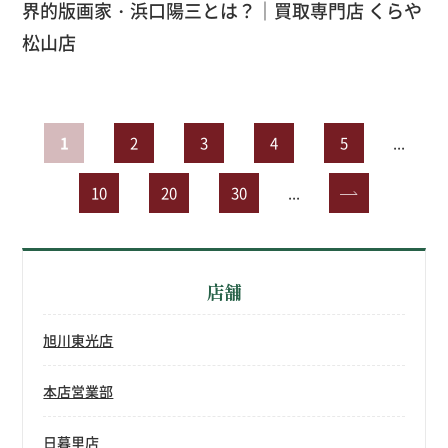
界的版画家・浜口陽三とは？｜買取専門店 くらや
松山店
1
2
3
4
5
...
10
20
30
...
»
店舗
旭川東光店
本店営業部
日暮里店