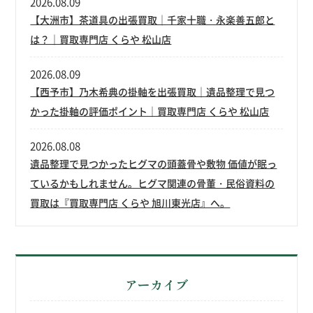
2026.08.09
【大洲市】茶道具の出張買取｜千家十職・永楽善五郎と
は？｜買取専門店 くらや 松山店
2026.08.09
【西予市】乃木希典の掛軸を出張買取｜遺品整理で見つ
かった掛軸の評価ポイント｜買取専門店 くらや 松山店
2026.08.08
遺品整理で見つかったヒグマの頭蓋骨や敷物 価値が眠っ
ているかもしれません。ヒグマ関連の骨董・民俗資料の
買取は『買取専門店 くらや 旭川東光店』へ。
アーカイブ