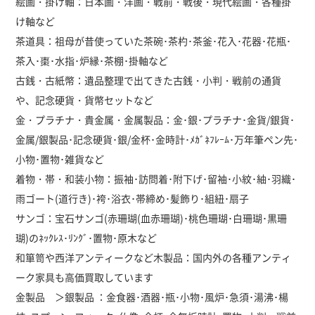
絵画・掛け軸：日本画・洋画・戦前・戦後・現代絵画・各種掛
け軸など
茶道具：祖母が昔使っていた茶碗･茶杓･茶釜･花入･花器･花瓶･
茶入･棗･水指･炉縁･茶棚･掛軸など
古銭・古紙幣：遺品整理で出てきた古銭・小判・戦前の通貨
や、記念硬貨・貨幣セットなど
金・プラチナ・貴金属・金属製品：金･銀･プラチナ･金貨/銀貨･
金属/銀製品･記念硬貨･銀/金杯･金時計･ﾒｶﾞﾈﾌﾚｰﾑ･万年筆ペン先･
小物･置物･雑貨など
着物・帯・和装小物：振袖･訪問着･附下げ･留袖･小紋･紬･羽織･
雨ゴート(道行き)･袴･浴衣･帯締め･髪飾り･組紐･扇子
サンゴ：宝石サンゴ(赤珊瑚(血赤珊瑚)･桃色珊瑚･白珊瑚･黒珊
瑚)のﾈｯｸﾚｽ･ﾘﾝｸﾞ･置物･原木など
和箪笥や西洋アンティークなど木製品：国内外の各種アンティ
ーク家具も高価買取しています
金製品 ＞銀製品 ：金食器･酒器･瓶･小物･風炉･急須･湯沸･楊