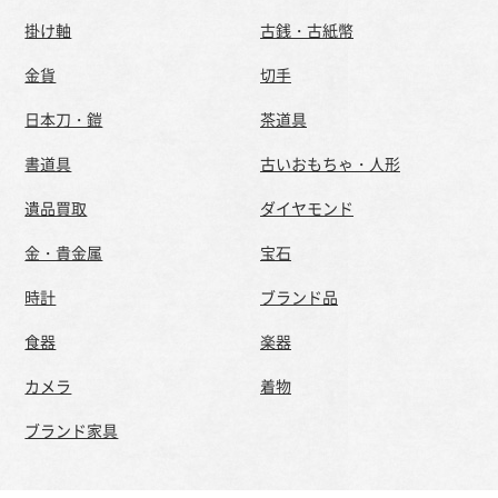
掛け軸
古銭・古紙幣
金貨
切手
日本刀・鎧
茶道具
書道具
古いおもちゃ・人形
遺品買取
ダイヤモンド
金・貴金属
宝石
時計
ブランド品
食器
楽器
カメラ
着物
ブランド家具