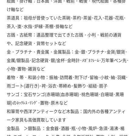
絵画・掛け軸：日本画・洋画・戦前・戦後・現代絵画・各種掛
け軸など
茶道具：祖母が昔使っていた茶碗･茶杓･茶釜･花入･花器･花瓶･
茶入･棗･水指･炉縁･茶棚･掛軸など
古銭・古紙幣：遺品整理で出てきた古銭・小判・戦前の通貨
や、記念硬貨・貨幣セットなど
金・プラチナ・貴金属・金属製品：金･銀･プラチナ･金貨/銀貨･
金属/銀製品･記念硬貨･銀/金杯･金時計･ﾒｶﾞﾈﾌﾚｰﾑ･万年筆ペン先･
小物･置物･雑貨など
着物・帯・和装小物：振袖･訪問着･附下げ･留袖･小紋･紬･羽織･
雨ゴート(道行き)･袴･浴衣･帯締め･髪飾り･組紐･扇子
サンゴ：宝石サンゴ(赤珊瑚(血赤珊瑚)･桃色珊瑚･白珊瑚･黒珊
瑚)のﾈｯｸﾚｽ･ﾘﾝｸﾞ･置物･原木など
和箪笥や西洋アンティークなど木製品：国内外の各種アンティ
ーク家具も高価買取しています
金製品 ＞銀製品 ：金食器･酒器･瓶･小物･風炉･急須･湯沸･楊