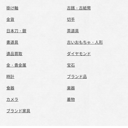
掛け軸
古銭・古紙幣
金貨
切手
日本刀・鎧
茶道具
書道具
古いおもちゃ・人形
遺品買取
ダイヤモンド
金・貴金属
宝石
時計
ブランド品
食器
楽器
カメラ
着物
ブランド家具