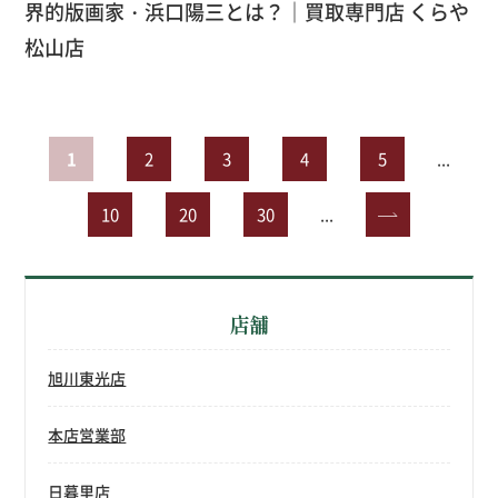
界的版画家・浜口陽三とは？｜買取専門店 くらや
松山店
1
2
3
4
5
...
10
20
30
...
»
店舗
旭川東光店
本店営業部
日暮里店