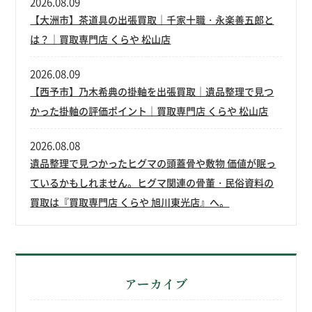
2026.08.09
【大洲市】茶道具の出張買取｜千家十職・永楽善五郎と
は？｜買取専門店 くらや 松山店
2026.08.09
【西予市】乃木希典の掛軸を出張買取｜遺品整理で見つ
かった掛軸の評価ポイント｜買取専門店 くらや 松山店
2026.08.08
遺品整理で見つかったヒグマの頭蓋骨や敷物 価値が眠っ
ているかもしれません。ヒグマ関連の骨董・民俗資料の
買取は『買取専門店 くらや 旭川東光店』へ。
アーカイブ