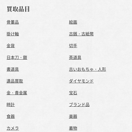
買取品目
骨董品
絵画
掛け軸
古銭・古紙幣
金貨
切手
日本刀・鎧
茶道具
書道具
古いおもちゃ・人形
遺品買取
ダイヤモンド
金・貴金属
宝石
時計
ブランド品
食器
楽器
カメラ
着物