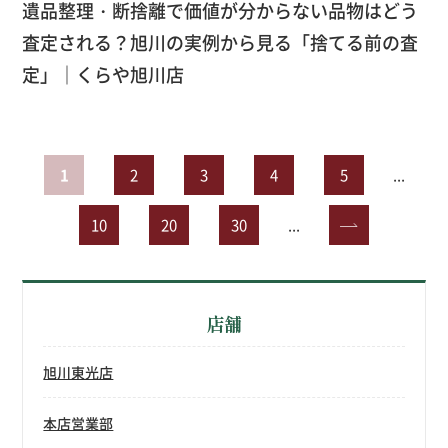
遺品整理・断捨離で価値が分からない品物はどう
査定される？旭川の実例から見る「捨てる前の査
定」｜くらや旭川店
1
2
3
4
5
...
10
20
30
...
»
店舗
旭川東光店
本店営業部