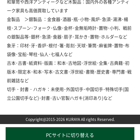
和箪笥や西洋アンティークなど木製品：国内外の各種アンティ
ーク家具も高価買取しています
金製品 ＞銀製品 ：金食器･酒器･瓶･小物･風炉･急須･湯沸･楊
枝･スプーン･フォーク･仏像･金杯･金無垢時計･置物･小判、戦前
の銀製品等･銀杯･急須･食器･扇子･耳かき･置物･ホルダーなど
象牙：印材･牙･香炉･根付･箸･彫刻･天球･筆筒･麻雀牌･置物･布
袋像･宝船･琴柱･仙人･七福人など
古本･古書･紙資料･版画：和本･古地図･浮世絵･全集･古典籍･初
版本･限定本･和本･写本･古文書･浮世絵･書簡･歴史書･専門書･戦
前雑誌など
切手・封書・ハガキ：未使用･外国切手･中国切手･特殊切手(国
立公園切手など)･封書･古い官製ハガキ(消印あり)など
Copyright@2015-2026 KURAYA All rights Reserved.
PCサイトに切り替える