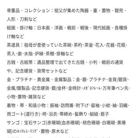
骨董品・コレクション：祖父が集めた陶器・壷・置物・鎧兜・
人形・刀剣など
絵画・掛け軸：日本画・洋画・戦前・戦後・現代絵画・各種掛
け軸など
茶道具：祖母が昔使っていた茶碗･茶杓･茶釜･花入･花器･花瓶･
茶入･棗･水指･炉縁･茶棚･掛軸など
古銭・古紙幣：遺品整理で出てきた古銭・小判・戦前の通貨
や、記念硬貨・貨幣セットなど
金・プラチナ・貴金属・金属製品：金･銀･プラチナ･金貨/銀貨･
金属/銀製品･記念硬貨･銀/金杯･金時計･ﾒｶﾞﾈﾌﾚｰﾑ･万年筆ペン先･
小物･置物･雑貨など
着物・帯・和装小物：振袖･訪問着･附下げ･留袖･小紋･紬･羽織･
雨ゴート(道行き)･袴･浴衣･帯締め･髪飾り･組紐･扇子
サンゴ：宝石サンゴ(赤珊瑚(血赤珊瑚)･桃色珊瑚･白珊瑚･黒珊
瑚)のﾈｯｸﾚｽ･ﾘﾝｸﾞ･置物･原木など