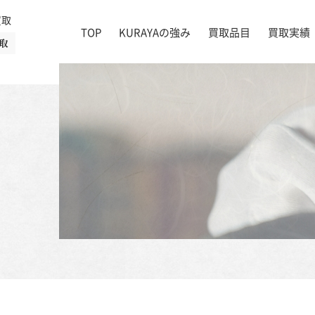
買取
TOP
KURAYAの強み
買取品目
買取実績
取
絵画
店舗一覧
掛け軸
茶道具
書道具
宝石
時計
着物
ブランド家具