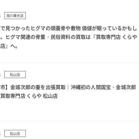
8
旭川東光店
で見つかったヒグマの頭蓋骨や敷物 価値が眠っているかもし
。ヒグマ関連の骨董・民俗資料の買取は『買取専門店 くらや
光店』へ。
8
松山店
浜市】金城次郎の壷を出張買取｜沖縄初の人間国宝・金城次郎
買取専門店 くらや 松山店
8
松山店