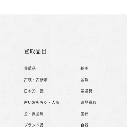
買取品目
骨董品
絵画
古銭・古紙幣
金貨
日本刀・鎧
茶道具
古いおもちゃ・人形
遺品買取
金・貴金属
宝石
ブランド品
食器