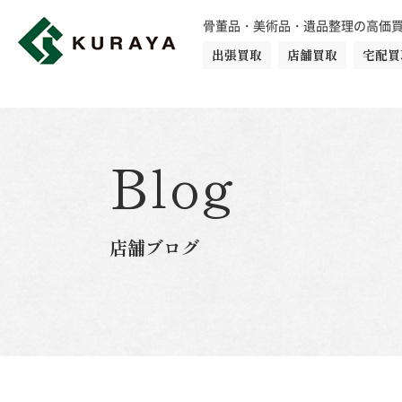
骨董品・美術品・遺品整理の高価
出張買取
店舗買取
宅配買
買取品目一覧
骨董品
切手
日本刀・鎧
Blog
ダイヤモンド
金・貴金属
店舗ブログ
楽器
カメラ