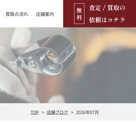
査定 / 買取の
無
買取の流れ
店舗案内
料
依頼はコチラ
店舗ブログ
古銭・古紙幣
お役立ち情報
金貨
古いおもちゃ・人形
遺品買取
ブランド品
食器
TOP
店舗ブログ
2026年07月