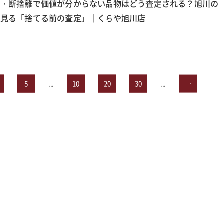
理・断捨離で価値が分からない品物はどう査定される？旭川の
ら見る「捨てる前の査定」｜くらや旭川店
5
...
10
20
30
...
»