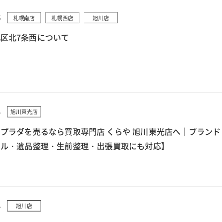
5
札幌南店
札幌西店
旭川店
区北7条西について
4
旭川東光店
プラダを売るなら買取専門店 くらや 旭川東光店へ｜ブランド
クル・遺品整理・生前整理・出張買取にも対応】
4
旭川店