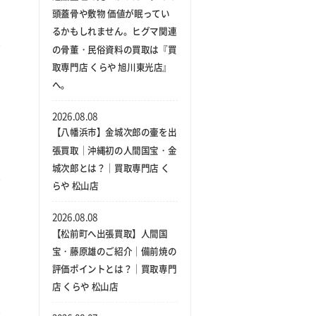
頭蓋骨や敷物 価値が眠ってい
るかもしれません。ヒグマ関連
の骨董・民俗資料の買取は『買
取専門店 くらや 旭川東光店』
へ。
2026.08.08
【八幡浜市】金城次郎の壷を出
張買取｜沖縄初の人間国宝・金
城次郎とは？｜買取専門店 く
らや 松山店
2026.08.08
【松前町へ出張買取】人間国
宝・藤原雄のご紹介｜備前焼の
評価ポイントとは？｜買取専門
店 くらや 松山店