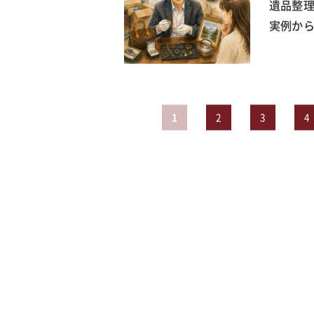
遺品整
実例か
1
2
3
4