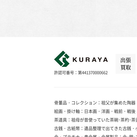
出張
買取
許認可番号：第441370000662
骨董品・コレクション：祖父が集めた陶器
絵画・掛け軸：日本画・洋画・戦前・戦後
茶道具：祖母が昔使っていた茶碗･茶杓･茶釜
古銭・古紙幣：遺品整理で出てきた古銭・
金・プラチナ・貴金属・金属製品：金･銀･プラ