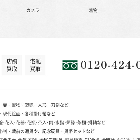
カメラ
着物
店舗
宅配
0120-424-
買取
買取
・壷・置物・鎧兜・人形・刀剣など
・現代絵画・各種掛け軸など
･花入･花器･花瓶･茶入･棗･水指･炉縁･茶棚･掛軸など
小判・戦前の通貨や、記念硬貨・貨幣セットなど
チナ･金貨/銀貨･金属/銀製品･記念硬貨･銀/金杯･金時計･ﾒｶﾞﾈﾌﾚｰﾑ