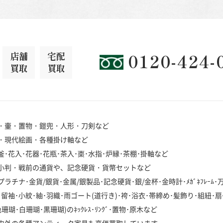
店舗
宅配
0120-424-
買取
買取
・壷・置物・鎧兜・人形・刀剣など
・現代絵画・各種掛け軸など
･花入･花器･花瓶･茶入･棗･水指･炉縁･茶棚･掛軸など
小判・戦前の通貨や、記念硬貨・貨幣セットなど
チナ･金貨/銀貨･金属/銀製品･記念硬貨･銀/金杯･金時計･ﾒｶﾞﾈﾌﾚｰﾑ
袖･小紋･紬･羽織･雨ゴート(道行き)･袴･浴衣･帯締め･髪飾り･組紐･扇
･白珊瑚･黒珊瑚)のﾈｯｸﾚｽ･ﾘﾝｸﾞ･置物･原木など