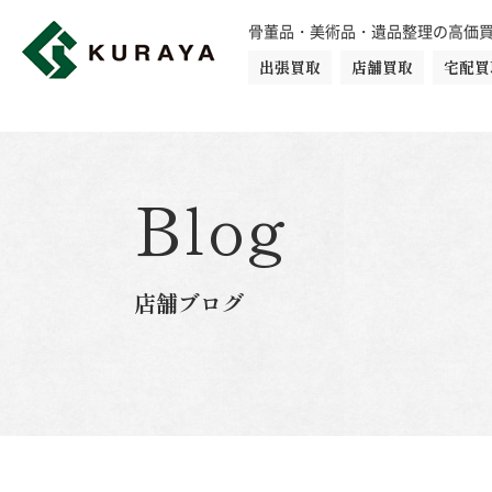
骨董品・美術品・遺品整理の高価
出張買取
店舗買取
宅配買
買取品目一覧
骨董品
切手
日本刀・鎧
Blog
ダイヤモンド
金・貴金属
店舗ブログ
楽器
カメラ