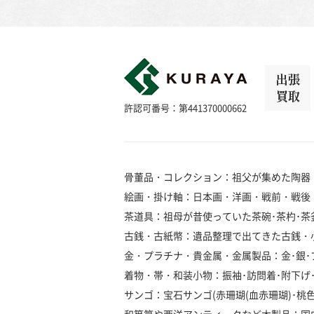
出張
買取
許認可番号：第441370000662
骨董品・コレクション：祖父が集めた陶器
絵画・掛け軸：日本画・洋画・戦前・戦後
茶道具：祖母が昔使っていた茶碗･茶杓･茶釜
古銭・古紙幣：遺品整理で出てきた古銭・
金・プラチナ・貴金属・金属製品：金･銀･プラ
着物・帯・和装小物：振袖･訪問着･附下げ･留
サンゴ：宝石サンゴ(赤珊瑚(血赤珊瑚)･桃色珊瑚