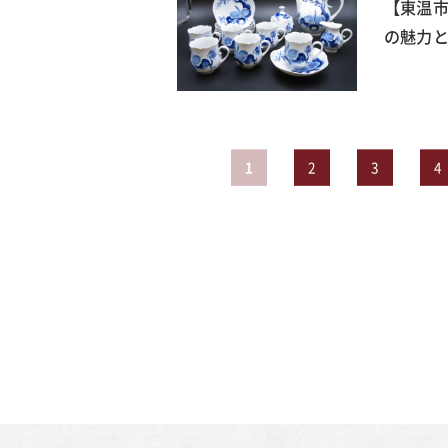
【東温
の魅力と
1
2
3
4