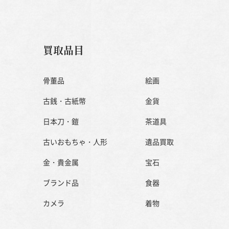
買取品目
骨董品
絵画
古銭・古紙幣
金貨
日本刀・鎧
茶道具
古いおもちゃ・人形
遺品買取
金・貴金属
宝石
ブランド品
食器
カメラ
着物