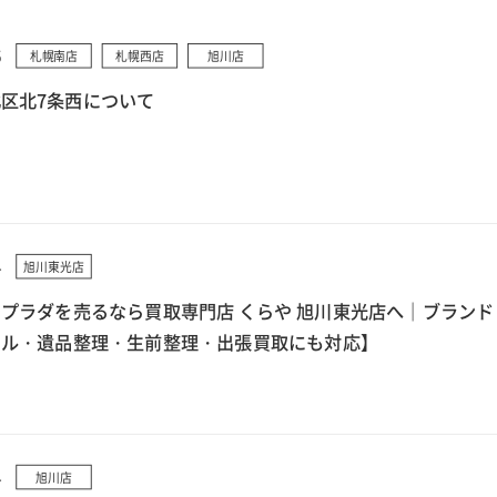
5
札幌南店
札幌西店
旭川店
区北7条西について
4
旭川東光店
プラダを売るなら買取専門店 くらや 旭川東光店へ｜ブランド
クル・遺品整理・生前整理・出張買取にも対応】
4
旭川店