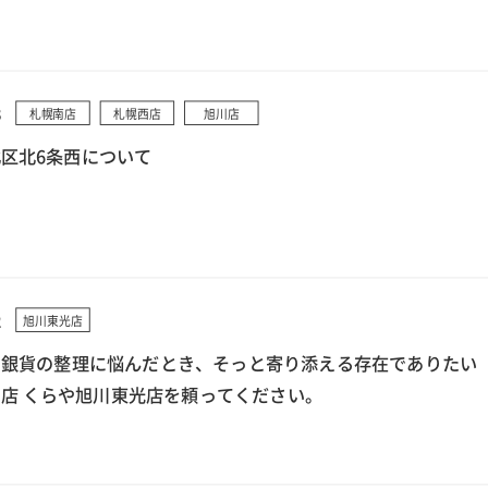
3
札幌南店
札幌西店
旭川店
区北6条西について
2
旭川東光店
で銀貨の整理に悩んだとき、そっと寄り添える存在でありたい
店 くらや旭川東光店を頼ってください。