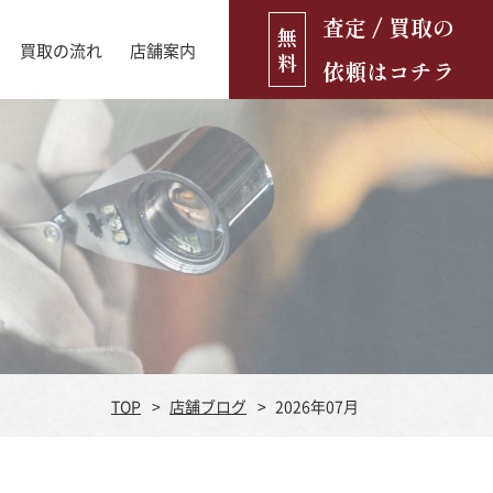
査定 / 買取の
無
買取の流れ
店舗案内
料
依頼はコチラ
店舗ブログ
古銭・古紙幣
お役立ち情報
金貨
古いおもちゃ・人形
遺品買取
ブランド品
食器
TOP
店舗ブログ
2026年07月