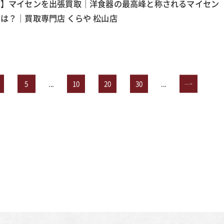
市】マイセンを出張買取｜洋食器の最高峰と称されるマイセン
は？｜買取専門店 くらや 松山店
5
...
10
20
30
...
»