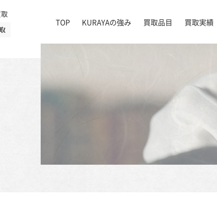
買取
TOP
KURAYAの強み
買取品目
買取実績
取
絵画
店舗一覧
掛け軸
茶道具
書道具
宝石
時計
着物
ブランド家具