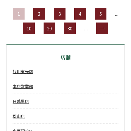
1
2
3
4
5
...
10
20
30
...
»
店舗
旭川東光店
本店営業部
日暮里店
郡山店