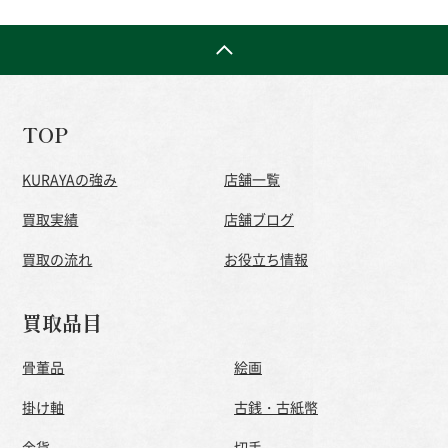
TOP
KURAYAの強み
店舗一覧
買取実績
店舗ブログ
買取の流れ
お役立ち情報
買取品目
骨董品
絵画
掛け軸
古銭・古紙幣
金貨
切手