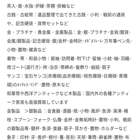
茶入･棗･水指･炉縁･茶棚･掛軸など
古銭・古紙幣：遺品整理で出てきた古銭・小判・戦前の通貨
や、記念硬貨・貨幣セットなど
金・プラチナ・貴金属・金属製品：金･銀･プラチナ･金貨/銀貨･
金属/銀製品･記念硬貨･銀/金杯･金時計･ﾒｶﾞﾈﾌﾚｰﾑ･万年筆ペン先･
小物･置物･雑貨など
着物・帯・和装小物：振袖･訪問着･附下げ･留袖･小紋･紬･羽織･
雨ゴート(道行き)･袴･浴衣･帯締め･髪飾り･組紐･扇子
サンゴ：宝石サンゴ(赤珊瑚(血赤珊瑚)･桃色珊瑚･白珊瑚･黒珊
瑚)のﾈｯｸﾚｽ･ﾘﾝｸﾞ･置物･原木など
和箪笥や西洋アンティークなど木製品：国内外の各種アンティ
ーク家具も高価買取しています
金製品 ＞銀製品 ：金食器･酒器･瓶･小物･風炉･急須･湯沸･楊
枝･スプーン･フォーク･仏像･金杯･金無垢時計･置物･小判、戦前
の銀製品等･銀杯･急須･食器･扇子･耳かき･置物･ホルダーなど
象牙：印材･牙･香炉･根付･箸･彫刻･天球･筆筒･麻雀牌･置物･布