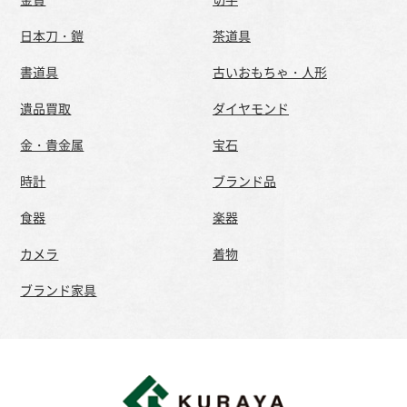
日本刀・鎧
茶道具
書道具
古いおもちゃ・人形
遺品買取
ダイヤモンド
金・貴金属
宝石
時計
ブランド品
食器
楽器
カメラ
着物
ブランド家具