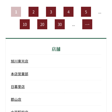
1
2
3
4
5
...
10
20
30
...
»
店舗
旭川東光店
本店営業部
日暮里店
郡山店