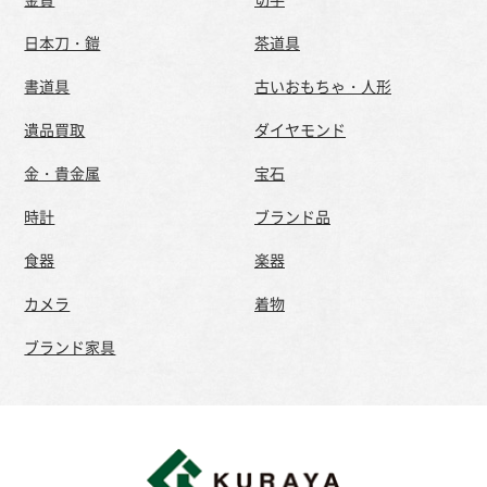
日本刀・鎧
茶道具
書道具
古いおもちゃ・人形
遺品買取
ダイヤモンド
金・貴金属
宝石
時計
ブランド品
食器
楽器
カメラ
着物
ブランド家具