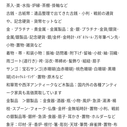
茶入･棗･水指･炉縁･茶棚･掛軸など
古銭・古紙幣：遺品整理で出てきた古銭・小判・戦前の通貨
や、記念硬貨・貨幣セットなど
金・プラチナ・貴金属・金属製品：金･銀･プラチナ･金貨/銀貨･
金属/銀製品･記念硬貨･銀/金杯･金時計･ﾒｶﾞﾈﾌﾚｰﾑ･万年筆ペン先･
小物･置物･雑貨など
着物・帯・和装小物：振袖･訪問着･附下げ･留袖･小紋･紬･羽織･
雨ゴート(道行き)･袴･浴衣･帯締め･髪飾り･組紐･扇子
サンゴ：宝石サンゴ(赤珊瑚(血赤珊瑚)･桃色珊瑚･白珊瑚･黒珊
瑚)のﾈｯｸﾚｽ･ﾘﾝｸﾞ･置物･原木など
和箪笥や西洋アンティークなど木製品：国内外の各種アンティ
ーク家具も高価買取しています
金製品 ＞銀製品 ：金食器･酒器･瓶･小物･風炉･急須･湯沸･楊
枝･スプーン･フォーク･仏像･金杯･金無垢時計･置物･小判、戦前
の銀製品等･銀杯･急須･食器･扇子･耳かき･置物･ホルダーなど
象牙：印材･牙･香炉･根付･箸･彫刻･天球･筆筒･麻雀牌･置物･布