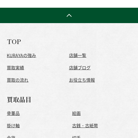
TOP
KURAYAの強み
店舗一覧
買取実績
店舗ブログ
買取の流れ
お役立ち情報
買取品目
骨董品
絵画
掛け軸
古銭・古紙幣
金貨
切手