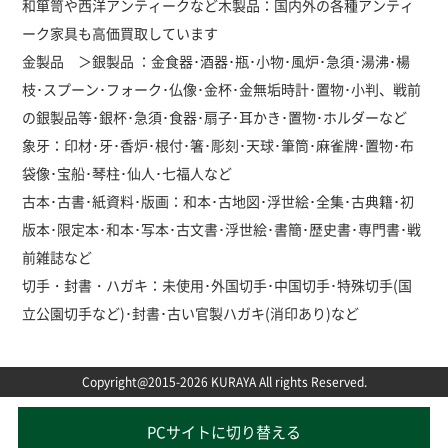
和箪笥や西洋アンティークなど木製品：国内外の各種アンティ
ーク家具も高価買取しています
金製品 ＞銀製品 ：金食器･酒器･瓶･小物･風炉･急須･湯沸･楊
枝･スプーン･フォーク･仏像･金杯･金無垢時計･置物･小判、戦前
の銀製品等･銀杯･急須･食器･扇子･耳かき･置物･ホルダーなど
象牙：印材･牙･香炉･根付･箸･彫刻･天球･筆筒･麻雀牌･置物･布
袋像･宝船･琴柱･仙人･七福人など
古本･古書･紙資料･版画：和本･古地図･浮世絵･全集･古典籍･初
版本･限定本･和本･写本･古文書･浮世絵･書簡･歴史書･専門書･戦
前雑誌など
切手・封書・ハガキ：未使用･外国切手･中国切手･特殊切手(国
立公園切手など)･封書･古い官製ハガキ(消印あり)など
Copyright@2015-2026 KURAYA All rights Reserved.
PCサイトに切り替える