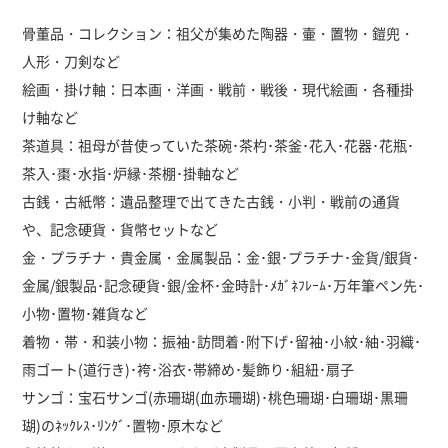
骨董品・コレクション：祖父が集めた陶器・壷・置物・鎧兜・
人形・刀剣など
絵画・掛け軸：日本画・洋画・戦前・戦後・現代絵画・各種掛
け軸など
茶道具：祖母が昔使っていた茶碗･茶杓･茶釜･花入･花器･花瓶･
茶入･棗･水指･炉縁･茶棚･掛軸など
古銭・古紙幣：遺品整理で出てきた古銭・小判・戦前の通貨
や、記念硬貨・貨幣セットなど
金・プラチナ・貴金属・金属製品：金･銀･プラチナ･金貨/銀貨･
金属/銀製品･記念硬貨･銀/金杯･金時計･ﾒｶﾞﾈﾌﾚｰﾑ･万年筆ペン先･
小物･置物･雑貨など
着物・帯・和装小物：振袖･訪問着･附下げ･留袖･小紋･紬･羽織･
雨ゴート(道行き)･袴･浴衣･帯締め･髪飾り･組紐･扇子
サンゴ：宝石サンゴ(赤珊瑚(血赤珊瑚)･桃色珊瑚･白珊瑚･黒珊
瑚)のﾈｯｸﾚｽ･ﾘﾝｸﾞ･置物･原木など