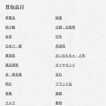
買取品目
骨董品
絵画
掛け軸
古銭・古紙幣
金貨
切手
日本刀・鎧
茶道具
書道具
古いおもちゃ・人形
遺品買取
ダイヤモンド
金・貴金属
宝石
時計
ブランド品
食器
楽器
カメラ
着物