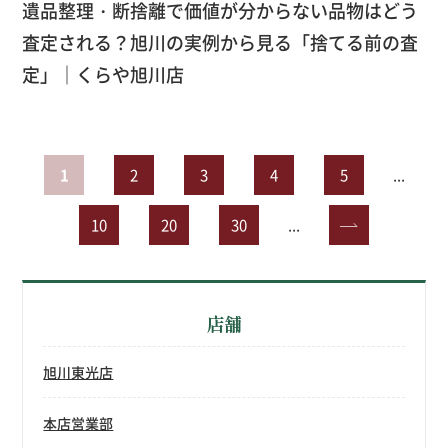
遺品整理・断捨離で価値が分からない品物はどう
査定される？旭川の実例から見る「捨てる前の査
定」｜くらや旭川店
1
2
3
4
5
...
10
20
30
...
»
店舗
旭川東光店
本店営業部