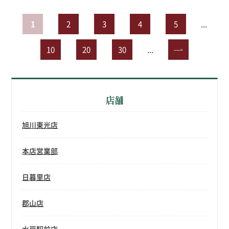
1
2
3
4
5
...
10
20
30
...
»
店舗
旭川東光店
本店営業部
日暮里店
郡山店