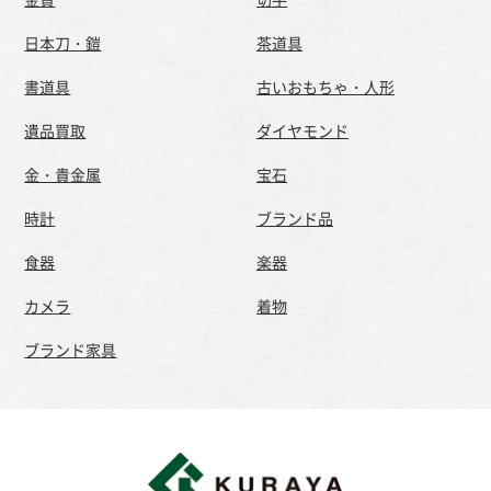
日本刀・鎧
茶道具
書道具
古いおもちゃ・人形
遺品買取
ダイヤモンド
金・貴金属
宝石
時計
ブランド品
食器
楽器
カメラ
着物
ブランド家具