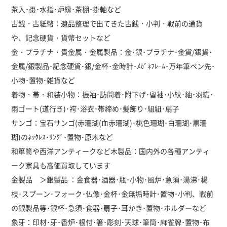
茶入･棗･水指･炉縁･茶棚･掛軸など
古銭・古紙幣：遺品整理で出てきた古銭・小判・戦前の通貨
や、記念硬貨・貨幣セットなど
金・プラチナ・貴金属・金属製品：金･銀･プラチナ･金貨/銀貨･
金属/銀製品･記念硬貨･銀/金杯･金時計･ﾒｶﾞﾈﾌﾚｰﾑ･万年筆ペン先･
小物･置物･雑貨など
着物・帯・和装小物：振袖･訪問着･附下げ･留袖･小紋･紬･羽織･
雨ゴート(道行き)･袴･浴衣･帯締め･髪飾り･組紐･扇子
サンゴ：宝石サンゴ(赤珊瑚(血赤珊瑚)･桃色珊瑚･白珊瑚･黒珊
瑚)のﾈｯｸﾚｽ･ﾘﾝｸﾞ･置物･原木など
和箪笥や西洋アンティークなど木製品：国内外の各種アンティ
ーク家具も高価買取しています
金製品 ＞銀製品 ：金食器･酒器･瓶･小物･風炉･急須･湯沸･楊
枝･スプーン･フォーク･仏像･金杯･金無垢時計･置物･小判、戦前
の銀製品等･銀杯･急須･食器･扇子･耳かき･置物･ホルダーなど
象牙：印材･牙･香炉･根付･箸･彫刻･天球･筆筒･麻雀牌･置物･布