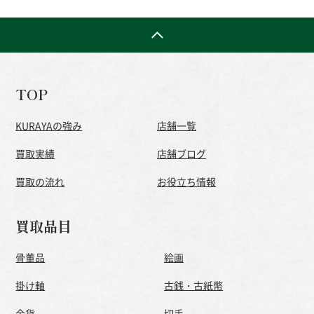
TOP
KURAYAの強み
店舗一覧
買取実績
店舗ブログ
買取の流れ
お役立ち情報
買取品目
骨董品
絵画
掛け軸
古銭・古紙幣
金貨
切手