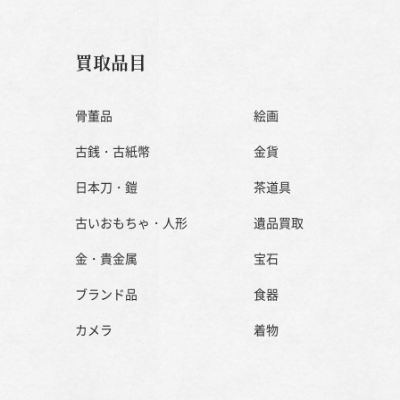
買取品目
骨董品
絵画
古銭・古紙幣
金貨
日本刀・鎧
茶道具
古いおもちゃ・人形
遺品買取
金・貴金属
宝石
ブランド品
食器
カメラ
着物