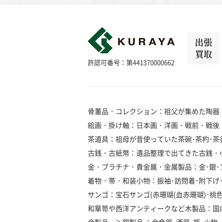
出張
買取
許認可番号：第441370000662
骨董品・コレクション：祖父が集めた陶器
絵画・掛け軸：日本画・洋画・戦前・戦後
茶道具：祖母が昔使っていた茶碗･茶杓･茶釜
古銭・古紙幣：遺品整理で出てきた古銭・
金・プラチナ・貴金属・金属製品：金･銀･プラ
着物・帯・和装小物：振袖･訪問着･附下げ･留
サンゴ：宝石サンゴ(赤珊瑚(血赤珊瑚)･桃色珊瑚
和箪笥や西洋アンティークなど木製品：国