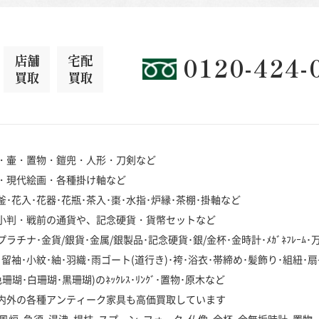
店舗
宅配
0120-424-
買取
買取
・壷・置物・鎧兜・人形・刀剣など
・現代絵画・各種掛け軸など
･花入･花器･花瓶･茶入･棗･水指･炉縁･茶棚･掛軸など
小判・戦前の通貨や、記念硬貨・貨幣セットなど
チナ･金貨/銀貨･金属/銀製品･記念硬貨･銀/金杯･金時計･ﾒｶﾞﾈﾌﾚｰﾑ
袖･小紋･紬･羽織･雨ゴート(道行き)･袴･浴衣･帯締め･髪飾り･組紐･扇
･白珊瑚･黒珊瑚)のﾈｯｸﾚｽ･ﾘﾝｸﾞ･置物･原木など
内外の各種アンティーク家具も高価買取しています