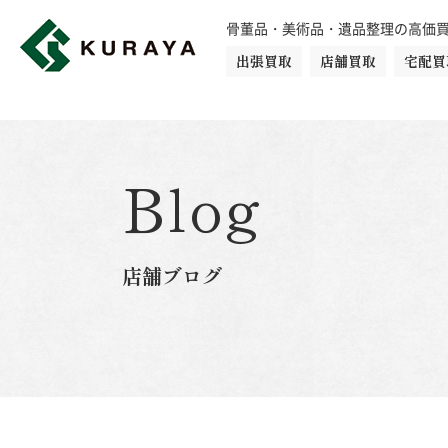
骨董品・美術品・遺品整理の高価
出張買取
店舗買取
宅配買
買取品目一覧
骨董品
切手
日本刀・鎧
Blog
ダイヤモンド
金・貴金属
店舗ブログ
楽器
カメラ