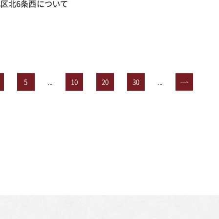
区北6条西について
5
...
10
20
30
...
»