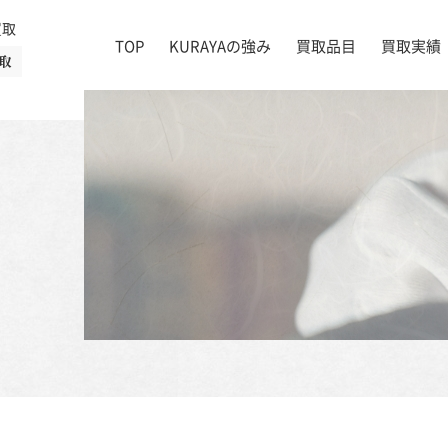
買取
TOP
KURAYAの強み
買取品目
買取実績
取
絵画
店舗一覧
掛け軸
茶道具
書道具
宝石
時計
着物
ブランド家具