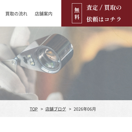
査定 / 買取の
無
買取の流れ
店舗案内
料
依頼はコチラ
店舗ブログ
古銭・古紙幣
お役立ち情報
金貨
古いおもちゃ・人形
遺品買取
ブランド品
食器
TOP
店舗ブログ
2026年06月