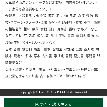
和箪笥や西洋アンティークなど木製品：国内外の各種アンティ
ーク家具も高価買取しています
金製品 ＞銀製品 ：金食器･酒器･瓶･小物･風炉･急須･湯沸･楊
枝･スプーン･フォーク･仏像･金杯･金無垢時計･置物･小判、戦前
の銀製品等･銀杯･急須･食器･扇子･耳かき･置物･ホルダーなど
象牙：印材･牙･香炉･根付･箸･彫刻･天球･筆筒･麻雀牌･置物･布
袋像･宝船･琴柱･仙人･七福人など
古本･古書･紙資料･版画：和本･古地図･浮世絵･全集･古典籍･初
版本･限定本･和本･写本･古文書･浮世絵･書簡･歴史書･専門書･戦
前雑誌など
切手・封書・ハガキ：未使用･外国切手･中国切手･特殊切手(国
立公園切手など)･封書･古い官製ハガキ(消印あり)など
Copyright@2015-2026 KURAYA All rights Reserved.
PCサイトに切り替える