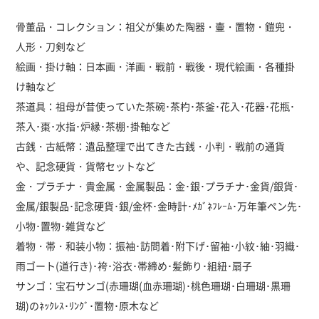
骨董品・コレクション：祖父が集めた陶器・壷・置物・鎧兜・
人形・刀剣など
絵画・掛け軸：日本画・洋画・戦前・戦後・現代絵画・各種掛
け軸など
茶道具：祖母が昔使っていた茶碗･茶杓･茶釜･花入･花器･花瓶･
茶入･棗･水指･炉縁･茶棚･掛軸など
古銭・古紙幣：遺品整理で出てきた古銭・小判・戦前の通貨
や、記念硬貨・貨幣セットなど
金・プラチナ・貴金属・金属製品：金･銀･プラチナ･金貨/銀貨･
金属/銀製品･記念硬貨･銀/金杯･金時計･ﾒｶﾞﾈﾌﾚｰﾑ･万年筆ペン先･
小物･置物･雑貨など
着物・帯・和装小物：振袖･訪問着･附下げ･留袖･小紋･紬･羽織･
雨ゴート(道行き)･袴･浴衣･帯締め･髪飾り･組紐･扇子
サンゴ：宝石サンゴ(赤珊瑚(血赤珊瑚)･桃色珊瑚･白珊瑚･黒珊
瑚)のﾈｯｸﾚｽ･ﾘﾝｸﾞ･置物･原木など