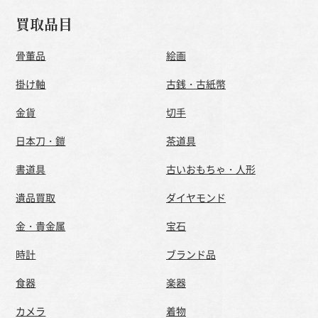
買取品目
骨董品
絵画
掛け軸
古銭・古紙幣
金貨
切手
日本刀・鎧
茶道具
書道具
古いおもちゃ・人形
遺品買取
ダイヤモンド
金・貴金属
宝石
時計
ブランド品
食器
楽器
カメラ
着物