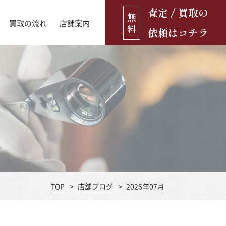
査定 / 買取の
無
買取の流れ
店舗案内
料
依頼はコチラ
店舗ブログ
古銭・古紙幣
お役立ち情報
金貨
古いおもちゃ・人形
遺品買取
ブランド品
食器
TOP
店舗ブログ
2026年07月