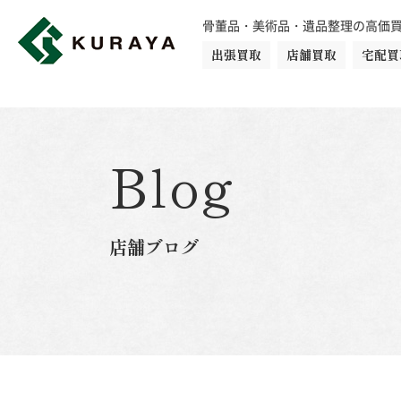
骨董品・美術品・遺品整理の高価
出張買取
店舗買取
宅配買
買取品目一覧
骨董品
切手
日本刀・鎧
Blog
ダイヤモンド
金・貴金属
店舗ブログ
楽器
カメラ