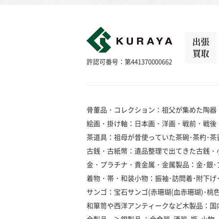
出張
買取
許認可番号：第441370000662
骨董品・コレクション：祖父が集めた陶器
絵画・掛け軸：日本画・洋画・戦前・戦後
茶道具：祖母が昔使っていた茶碗･茶杓･茶釜
古銭・古紙幣：遺品整理で出てきた古銭・
金・プラチナ・貴金属・金属製品：金･銀･プラ
着物・帯・和装小物：振袖･訪問着･附下げ･留
サンゴ：宝石サンゴ(赤珊瑚(血赤珊瑚)･桃色珊瑚
和箪笥や西洋アンティークなど木製品：国