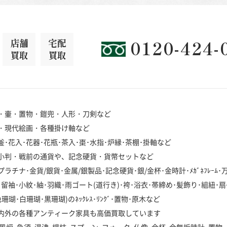
店舗
宅配
0120-424-
買取
買取
・壷・置物・鎧兜・人形・刀剣など
・現代絵画・各種掛け軸など
･花入･花器･花瓶･茶入･棗･水指･炉縁･茶棚･掛軸など
小判・戦前の通貨や、記念硬貨・貨幣セットなど
チナ･金貨/銀貨･金属/銀製品･記念硬貨･銀/金杯･金時計･ﾒｶﾞﾈﾌﾚｰﾑ
袖･小紋･紬･羽織･雨ゴート(道行き)･袴･浴衣･帯締め･髪飾り･組紐･扇
･白珊瑚･黒珊瑚)のﾈｯｸﾚｽ･ﾘﾝｸﾞ･置物･原木など
内外の各種アンティーク家具も高価買取しています