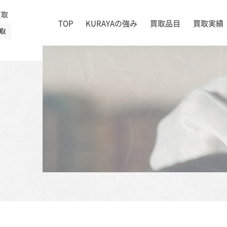
買取
TOP
KURAYAの強み
買取品目
買取実績
取
絵画
店舗一覧
掛け軸
茶道具
書道具
宝石
時計
着物
ブランド家具