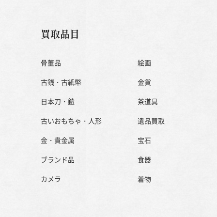
買取品目
骨董品
絵画
古銭・古紙幣
金貨
日本刀・鎧
茶道具
古いおもちゃ・人形
遺品買取
金・貴金属
宝石
ブランド品
食器
カメラ
着物