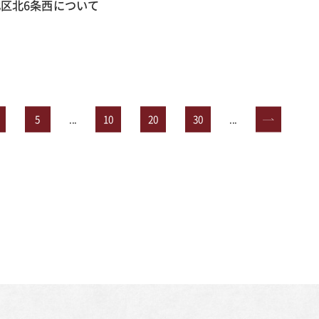
区北6条西について
5
...
10
20
30
...
»