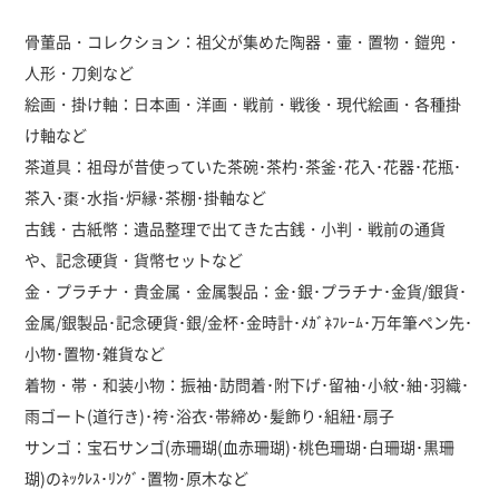
骨董品・コレクション：祖父が集めた陶器・壷・置物・鎧兜・
人形・刀剣など
絵画・掛け軸：日本画・洋画・戦前・戦後・現代絵画・各種掛
け軸など
茶道具：祖母が昔使っていた茶碗･茶杓･茶釜･花入･花器･花瓶･
茶入･棗･水指･炉縁･茶棚･掛軸など
古銭・古紙幣：遺品整理で出てきた古銭・小判・戦前の通貨
や、記念硬貨・貨幣セットなど
金・プラチナ・貴金属・金属製品：金･銀･プラチナ･金貨/銀貨･
金属/銀製品･記念硬貨･銀/金杯･金時計･ﾒｶﾞﾈﾌﾚｰﾑ･万年筆ペン先･
小物･置物･雑貨など
着物・帯・和装小物：振袖･訪問着･附下げ･留袖･小紋･紬･羽織･
雨ゴート(道行き)･袴･浴衣･帯締め･髪飾り･組紐･扇子
サンゴ：宝石サンゴ(赤珊瑚(血赤珊瑚)･桃色珊瑚･白珊瑚･黒珊
瑚)のﾈｯｸﾚｽ･ﾘﾝｸﾞ･置物･原木など