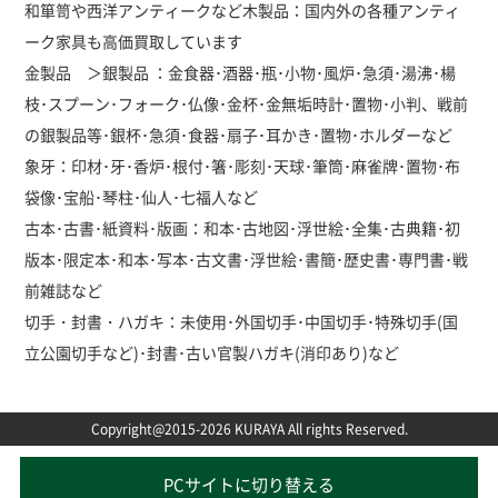
和箪笥や西洋アンティークなど木製品：国内外の各種アンティ
ーク家具も高価買取しています
金製品 ＞銀製品 ：金食器･酒器･瓶･小物･風炉･急須･湯沸･楊
枝･スプーン･フォーク･仏像･金杯･金無垢時計･置物･小判、戦前
の銀製品等･銀杯･急須･食器･扇子･耳かき･置物･ホルダーなど
象牙：印材･牙･香炉･根付･箸･彫刻･天球･筆筒･麻雀牌･置物･布
袋像･宝船･琴柱･仙人･七福人など
古本･古書･紙資料･版画：和本･古地図･浮世絵･全集･古典籍･初
版本･限定本･和本･写本･古文書･浮世絵･書簡･歴史書･専門書･戦
前雑誌など
切手・封書・ハガキ：未使用･外国切手･中国切手･特殊切手(国
立公園切手など)･封書･古い官製ハガキ(消印あり)など
Copyright@2015-2026 KURAYA All rights Reserved.
PCサイトに切り替える