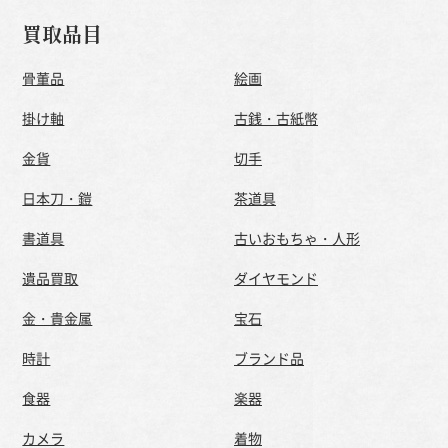
買取品目
骨董品
絵画
掛け軸
古銭・古紙幣
金貨
切手
日本刀・鎧
茶道具
書道具
古いおもちゃ・人形
遺品買取
ダイヤモンド
金・貴金属
宝石
時計
ブランド品
食器
楽器
カメラ
着物