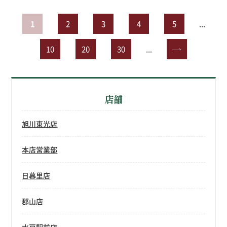
1
2
3
4
5
...
10
20
30
...
»
店舗
旭川東光店
本店営業部
日暮里店
郡山店