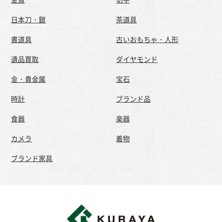
日本刀・鎧
茶道具
書道具
古いおもちゃ・人形
遺品買取
ダイヤモンド
金・貴金属
宝石
時計
ブランド品
食器
楽器
カメラ
着物
ブランド家具