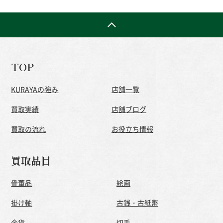
TOP
KURAYAの強み
店舗一覧
買取実績
店舗ブログ
買取の流れ
お役立ち情報
買取品目
骨董品
絵画
掛け軸
古銭・古紙幣
金貨
切手