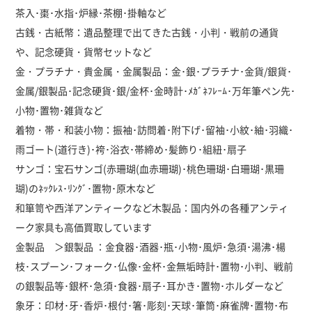
茶入･棗･水指･炉縁･茶棚･掛軸など
古銭・古紙幣：遺品整理で出てきた古銭・小判・戦前の通貨
や、記念硬貨・貨幣セットなど
金・プラチナ・貴金属・金属製品：金･銀･プラチナ･金貨/銀貨･
金属/銀製品･記念硬貨･銀/金杯･金時計･ﾒｶﾞﾈﾌﾚｰﾑ･万年筆ペン先･
小物･置物･雑貨など
着物・帯・和装小物：振袖･訪問着･附下げ･留袖･小紋･紬･羽織･
雨ゴート(道行き)･袴･浴衣･帯締め･髪飾り･組紐･扇子
サンゴ：宝石サンゴ(赤珊瑚(血赤珊瑚)･桃色珊瑚･白珊瑚･黒珊
瑚)のﾈｯｸﾚｽ･ﾘﾝｸﾞ･置物･原木など
和箪笥や西洋アンティークなど木製品：国内外の各種アンティ
ーク家具も高価買取しています
金製品 ＞銀製品 ：金食器･酒器･瓶･小物･風炉･急須･湯沸･楊
枝･スプーン･フォーク･仏像･金杯･金無垢時計･置物･小判、戦前
の銀製品等･銀杯･急須･食器･扇子･耳かき･置物･ホルダーなど
象牙：印材･牙･香炉･根付･箸･彫刻･天球･筆筒･麻雀牌･置物･布