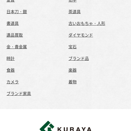
日本刀・鎧
茶道具
書道具
古いおもちゃ・人形
遺品買取
ダイヤモンド
金・貴金属
宝石
時計
ブランド品
食器
楽器
カメラ
着物
ブランド家具