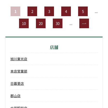
1
2
3
4
5
...
10
20
30
...
»
店舗
旭川東光店
本店営業部
日暮里店
郡山店