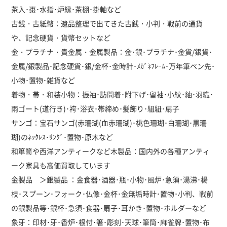
茶入･棗･水指･炉縁･茶棚･掛軸など
古銭・古紙幣：遺品整理で出てきた古銭・小判・戦前の通貨
や、記念硬貨・貨幣セットなど
金・プラチナ・貴金属・金属製品：金･銀･プラチナ･金貨/銀貨･
金属/銀製品･記念硬貨･銀/金杯･金時計･ﾒｶﾞﾈﾌﾚｰﾑ･万年筆ペン先･
小物･置物･雑貨など
着物・帯・和装小物：振袖･訪問着･附下げ･留袖･小紋･紬･羽織･
雨ゴート(道行き)･袴･浴衣･帯締め･髪飾り･組紐･扇子
サンゴ：宝石サンゴ(赤珊瑚(血赤珊瑚)･桃色珊瑚･白珊瑚･黒珊
瑚)のﾈｯｸﾚｽ･ﾘﾝｸﾞ･置物･原木など
和箪笥や西洋アンティークなど木製品：国内外の各種アンティ
ーク家具も高価買取しています
金製品 ＞銀製品 ：金食器･酒器･瓶･小物･風炉･急須･湯沸･楊
枝･スプーン･フォーク･仏像･金杯･金無垢時計･置物･小判、戦前
の銀製品等･銀杯･急須･食器･扇子･耳かき･置物･ホルダーなど
象牙：印材･牙･香炉･根付･箸･彫刻･天球･筆筒･麻雀牌･置物･布