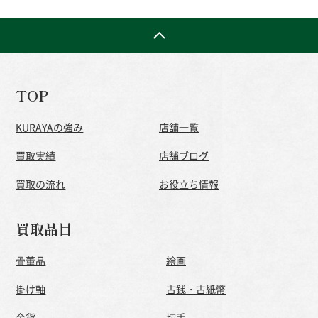
TOP
KURAYAの強み
店舗一覧
買取実績
店舗ブログ
買取の流れ
お役立ち情報
買取品目
骨董品
絵画
掛け軸
古銭・古紙幣
金貨
切手