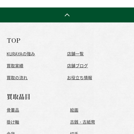
TOP
KURAYAの強み
店舗一覧
買取実績
店舗ブログ
買取の流れ
お役立ち情報
買取品目
骨董品
絵画
掛け軸
古銭・古紙幣
金貨
切手