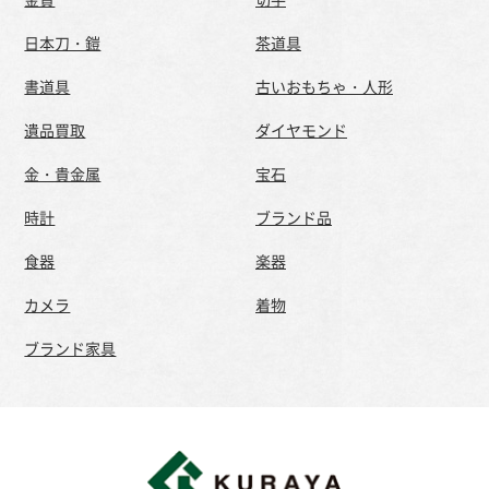
日本刀・鎧
茶道具
書道具
古いおもちゃ・人形
遺品買取
ダイヤモンド
金・貴金属
宝石
時計
ブランド品
食器
楽器
カメラ
着物
ブランド家具