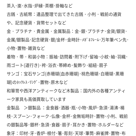
茶入･棗･水指･炉縁･茶棚･掛軸など
古銭・古紙幣：遺品整理で出てきた古銭・小判・戦前の通貨
や、記念硬貨・貨幣セットなど
金・プラチナ・貴金属・金属製品：金･銀･プラチナ･金貨/銀貨･
金属/銀製品･記念硬貨･銀/金杯･金時計･ﾒｶﾞﾈﾌﾚｰﾑ･万年筆ペン先･
小物･置物･雑貨など
着物・帯・和装小物：振袖･訪問着･附下げ･留袖･小紋･紬･羽織･
雨ゴート(道行き)･袴･浴衣･帯締め･髪飾り･組紐･扇子
サンゴ：宝石サンゴ(赤珊瑚(血赤珊瑚)･桃色珊瑚･白珊瑚･黒珊
瑚)のﾈｯｸﾚｽ･ﾘﾝｸﾞ･置物･原木など
和箪笥や西洋アンティークなど木製品：国内外の各種アンティ
ーク家具も高価買取しています
金製品 ＞銀製品 ：金食器･酒器･瓶･小物･風炉･急須･湯沸･楊
枝･スプーン･フォーク･仏像･金杯･金無垢時計･置物･小判、戦前
の銀製品等･銀杯･急須･食器･扇子･耳かき･置物･ホルダーなど
象牙：印材･牙･香炉･根付･箸･彫刻･天球･筆筒･麻雀牌･置物･布