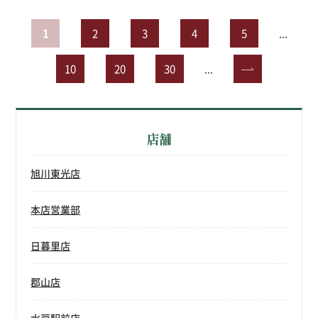
1
2
3
4
5
...
10
20
30
...
»
店舗
旭川東光店
本店営業部
日暮里店
郡山店