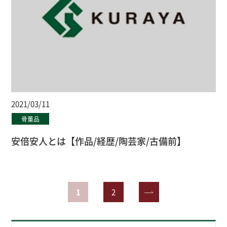
2021/03/11
骨董品
安倍安人とは【作品/経歴/陶芸家/古備前】
1
2
»