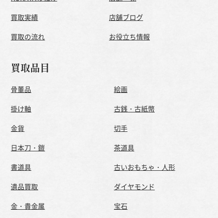
買取実績
店舗ブログ
買取の流れ
お役立ち情報
買取品目
骨董品
絵画
掛け軸
古銭・古紙幣
金貨
切手
日本刀・鎧
茶道具
書道具
古いおもちゃ・人形
遺品買取
ダイヤモンド
金・貴金属
宝石