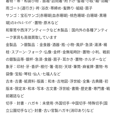
着物・帯・和装小物：振袖･訪問着･附下げ･留袖･小紋･紬･羽織･
雨ゴート(道行き)･袴･浴衣･帯締め･髪飾り･組紐･扇子
サンゴ：宝石サンゴ(赤珊瑚(血赤珊瑚)･桃色珊瑚･白珊瑚･黒珊
瑚)のﾈｯｸﾚｽ･ﾘﾝｸﾞ･置物･原木など
和箪笥や西洋アンティークなど木製品：国内外の各種アンティ
ーク家具も高価買取しています
金製品 ＞銀製品 ：金食器･酒器･瓶･小物･風炉･急須･湯沸･楊
枝･スプーン･フォーク･仏像･金杯･金無垢時計･置物･小判、戦前
の銀製品等･銀杯･急須･食器･扇子･耳かき･置物･ホルダーなど
象牙：印材･牙･香炉･根付･箸･彫刻･天球･筆筒･麻雀牌･置物･布
袋像･宝船･琴柱･仙人･七福人など
古本･古書･紙資料･版画：和本･古地図･浮世絵･全集･古典籍･初
版本･限定本･和本･写本･古文書･浮世絵･書簡･歴史書･専門書･戦
前雑誌など
切手・封書・ハガキ：未使用･外国切手･中国切手･特殊切手(国
立公園切手など)･封書･古い官製ハガキ(消印あり)など