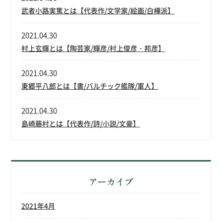
武者小路実篤とは【代表作/文学家/絵画/白樺派】
2021.04.30
村上玄輝とは【陶芸家/輝彦/村上俊彦・邦彦】
2021.04.30
東郷平八郎とは【書/バルチック艦隊/軍人】
2021.04.30
島崎藤村とは【代表作/詩/小説/文豪】
アーカイブ
2021年4月