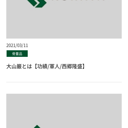
2021/03/11
骨董品
大山巌とは【功績/軍人/西郷隆盛】