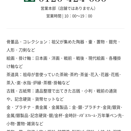
営業本部（店舗ではありません）
営業時間 | 10：00～19：00
骨董品・コレクション：祖父が集めた陶器・壷・置物・鎧兜・
人形・刀剣など
絵画・掛け軸：日本画・洋画・戦前・戦後・現代絵画・各種掛
け軸など
茶道具：祖母が昔使っていた茶碗･茶杓･茶釜･花入･花器･花瓶･
茶入･棗･水指･炉縁･茶棚･掛軸など
古銭・古紙幣：遺品整理で出てきた古銭・小判・戦前の通貨
や、記念硬貨・貨幣セットなど
金・プラチナ・貴金属・金属製品：金･銀･プラチナ･金貨/銀貨･
金属/銀製品･記念硬貨･銀/金杯･金時計･ﾒｶﾞﾈﾌﾚｰﾑ･万年筆ペン先･
小物･置物･雑貨など