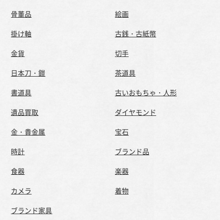
骨董品
絵画
掛け軸
古銭・古紙幣
金貨
切手
日本刀・鎧
茶道具
書道具
古いおもちゃ・人形
遺品買取
ダイヤモンド
金・貴金属
宝石
時計
ブランド品
食器
楽器
カメラ
着物
ブランド家具