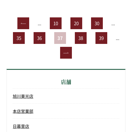
«
...
10
20
30
...
35
36
37
38
39
...
»
店舗
旭川東光店
本店営業部
日暮里店