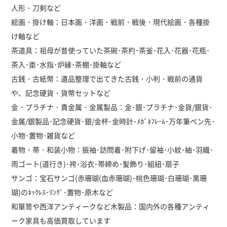
人形・刀剣など
絵画・掛け軸：日本画・洋画・戦前・戦後・現代絵画・各種掛
け軸など
茶道具：祖母が昔使っていた茶碗･茶杓･茶釜･花入･花器･花瓶･
茶入･棗･水指･炉縁･茶棚･掛軸など
古銭・古紙幣：遺品整理で出てきた古銭・小判・戦前の通貨
や、記念硬貨・貨幣セットなど
金・プラチナ・貴金属・金属製品：金･銀･プラチナ･金貨/銀貨･
金属/銀製品･記念硬貨･銀/金杯･金時計･ﾒｶﾞﾈﾌﾚｰﾑ･万年筆ペン先･
小物･置物･雑貨など
着物・帯・和装小物：振袖･訪問着･附下げ･留袖･小紋･紬･羽織･
雨ゴート(道行き)･袴･浴衣･帯締め･髪飾り･組紐･扇子
サンゴ：宝石サンゴ(赤珊瑚(血赤珊瑚)･桃色珊瑚･白珊瑚･黒珊
瑚)のﾈｯｸﾚｽ･ﾘﾝｸﾞ･置物･原木など
和箪笥や西洋アンティークなど木製品：国内外の各種アンティ
ーク家具も高価買取しています