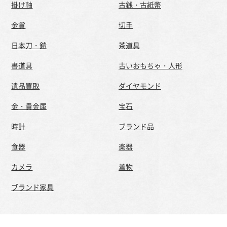
掛け軸
古銭・古紙幣
金貨
切手
日本刀・鎧
茶道具
書道具
古いおもちゃ・人形
遺品買取
ダイヤモンド
金・貴金属
宝石
時計
ブランド品
食器
楽器
カメラ
着物
ブランド家具