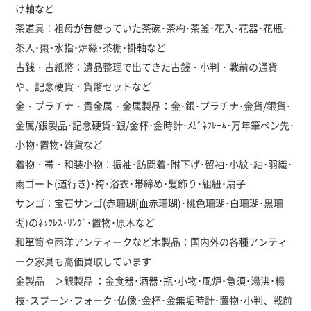
け軸など
茶道具：祖母が昔使っていた茶碗･茶杓･茶釜･花入･花器･花瓶･
茶入･棗･水指･炉縁･茶棚･掛軸など
古銭・古紙幣：遺品整理で出てきた古銭・小判・戦前の通貨
や、記念硬貨・貨幣セットなど
金・プラチナ・貴金属・金属製品：金･銀･プラチナ･金貨/銀貨･
金属/銀製品･記念硬貨･銀/金杯･金時計･ﾒｶﾞﾈﾌﾚｰﾑ･万年筆ペン先･
小物･置物･雑貨など
着物・帯・和装小物：振袖･訪問着･附下げ･留袖･小紋･紬･羽織･
雨ゴート(道行き)･袴･浴衣･帯締め･髪飾り･組紐･扇子
サンゴ：宝石サンゴ(赤珊瑚(血赤珊瑚)･桃色珊瑚･白珊瑚･黒珊
瑚)のﾈｯｸﾚｽ･ﾘﾝｸﾞ･置物･原木など
和箪笥や西洋アンティークなど木製品：国内外の各種アンティ
ーク家具も高価買取しています
金製品 ＞銀製品 ：金食器･酒器･瓶･小物･風炉･急須･湯沸･楊
枝･スプーン･フォーク･仏像･金杯･金無垢時計･置物･小判、戦前