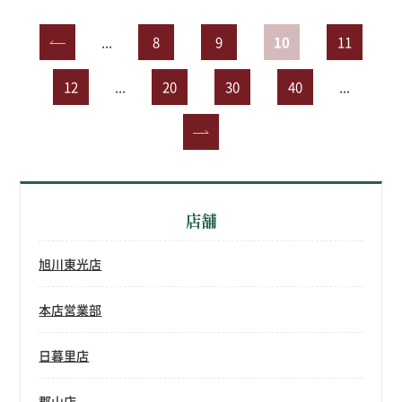
«
...
8
9
10
11
12
...
20
30
40
...
»
店舗
旭川東光店
本店営業部
日暮里店
郡山店