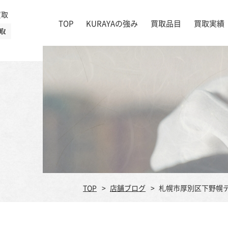
買取
TOP
KURAYAの強み
買取品目
買取実績
取
絵画
店舗一覧
掛け軸
茶道具
書道具
宝石
時計
着物
ブランド家具
TOP
店舗ブログ
札幌市厚別区下野幌