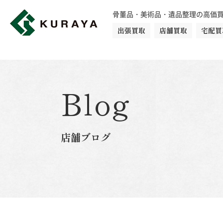
骨董品・美術品・遺品整理の高価
出張買取
店舗買取
宅配買
買取品目一覧
骨董品
切手
日本刀・鎧
Blog
ダイヤモンド
金・貴金属
店舗ブログ
楽器
カメラ