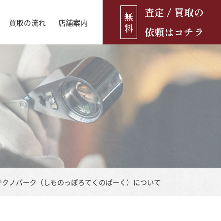
査定 / 買取の
無
買取の流れ
店舗案内
料
依頼はコチラ
店舗ブログ
古銭・古紙幣
お役立ち情報
金貨
古いおもちゃ・人形
遺品買取
ブランド品
食器
テクノパーク（しものっぽろてくのぱーく）について