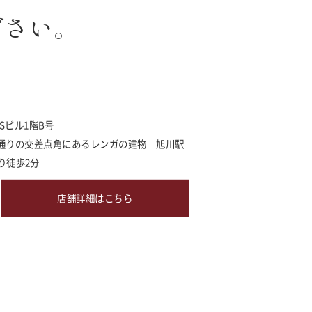
ださい。
MSビル1階B号
通りの交差点角にあるレンガの建物 旭川駅
り徒歩2分
店舗詳細はこちら