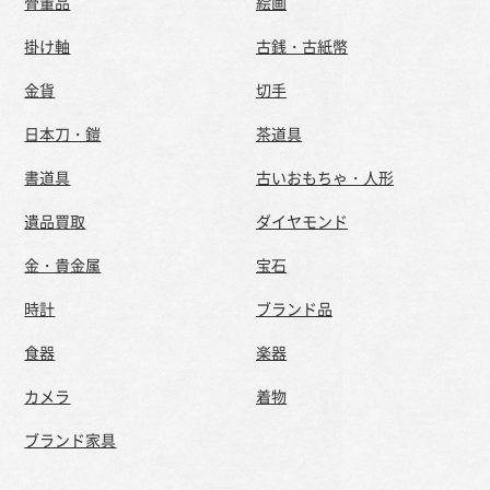
骨董品
絵画
掛け軸
古銭・古紙幣
金貨
切手
日本刀・鎧
茶道具
書道具
古いおもちゃ・人形
遺品買取
ダイヤモンド
金・貴金属
宝石
時計
ブランド品
食器
楽器
カメラ
着物
ブランド家具