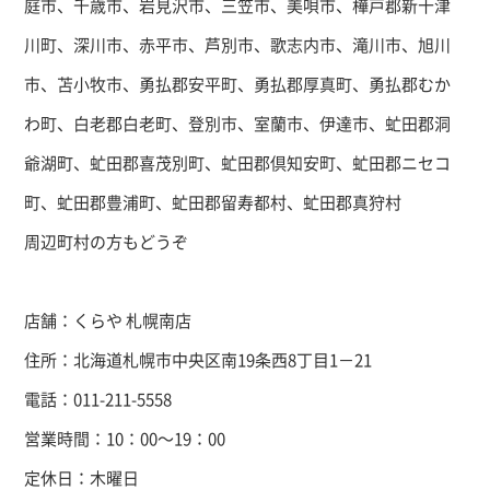
庭市、千歳市、岩見沢市、三笠市、美唄市、樺戸郡新十津
川町、深川市、赤平市、芦別市、歌志内市、滝川市、旭川
市、苫小牧市、勇払郡安平町、勇払郡厚真町、勇払郡むか
わ町、白老郡白老町、登別市、室蘭市、伊達市、虻田郡洞
爺湖町、虻田郡喜茂別町、虻田郡倶知安町、虻田郡ニセコ
町、虻田郡豊浦町、虻田郡留寿都村、虻田郡真狩村
周辺町村の方もどうぞ
店舗：くらや 札幌南店
住所：北海道札幌市中央区南19条西8丁目1－21
電話：011-211-5558
営業時間：10：00～19：00
定休日：木曜日