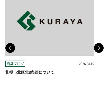
店舗ブログ
店
2026.08.10
札幌市北区北8条西について
札