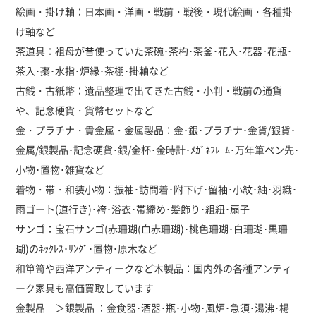
絵画・掛け軸：日本画・洋画・戦前・戦後・現代絵画・各種掛
け軸など
茶道具：祖母が昔使っていた茶碗･茶杓･茶釜･花入･花器･花瓶･
茶入･棗･水指･炉縁･茶棚･掛軸など
古銭・古紙幣：遺品整理で出てきた古銭・小判・戦前の通貨
や、記念硬貨・貨幣セットなど
金・プラチナ・貴金属・金属製品：金･銀･プラチナ･金貨/銀貨･
金属/銀製品･記念硬貨･銀/金杯･金時計･ﾒｶﾞﾈﾌﾚｰﾑ･万年筆ペン先･
小物･置物･雑貨など
着物・帯・和装小物：振袖･訪問着･附下げ･留袖･小紋･紬･羽織･
雨ゴート(道行き)･袴･浴衣･帯締め･髪飾り･組紐･扇子
サンゴ：宝石サンゴ(赤珊瑚(血赤珊瑚)･桃色珊瑚･白珊瑚･黒珊
瑚)のﾈｯｸﾚｽ･ﾘﾝｸﾞ･置物･原木など
和箪笥や西洋アンティークなど木製品：国内外の各種アンティ
ーク家具も高価買取しています
金製品 ＞銀製品 ：金食器･酒器･瓶･小物･風炉･急須･湯沸･楊